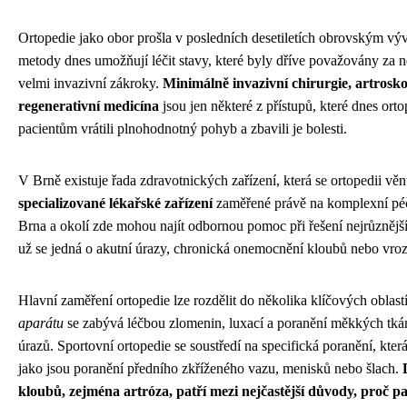
Ortopedie jako obor prošla v posledních desetiletích obrovským v
metody dnes umožňují léčit stavy, které byly dříve považovány za 
velmi invazivní zákroky.
Minimálně invazivní chirurgie, artrosk
regenerativní medicína
jsou jen některé z přístupů, které dnes ort
pacientům vrátili plnohodnotný pohyb a zbavili je bolesti.
V Brně existuje řada zdravotnických zařízení, která se ortopedii vě
specializované lékařské zařízení
zaměřené právě na komplexní péči
Brna a okolí zde mohou najít odbornou pomoc při řešení nejrůznějš
už se jedná o akutní úrazy, chronická onemocnění kloubů nebo vro
Hlavní zaměření ortopedie lze rozdělit do několika klíčových oblast
aparátu
se zabývá léčbou zlomenin, luxací a poranění měkkých tkání
úrazů. Sportovní ortopedie se soustředí na specifická poranění, která
jako jsou poranění předního zkříženého vazu, menisků nebo šlach.
kloubů, zejména artróza, patří mezi nejčastější důvody, proč pa