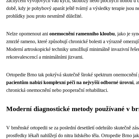
zachycení vývojových vad kyčlí, skoliózy nebo plochých nohou u d
době, kdy je pohybový aparát ještě tvárný a výsledky terapie jsou ne
prohlídky jsou proto nesmírně důležité.
Nelze opomenout ani
onemocnění ramenního kloubu
, jako je s
zmrzlé rameno, které způsobují chronické bolesti a výrazně omezuj
Moderní artroskopické techniky umožňují minimálně invazivní řešen
rekonvalescencí a minimálními jizvami.
Ortopedie Brno tak pokrývá skutečně široké spektrum onemocnění
pacientům nabízí komplexní péči na nejvyšší odborné úrovni
, a
chronická onemocnění nebo pooperační rehabilitaci.
Moderní diagnostické metody používané v br
V brněnské ortopedii se za poslední desetiletí odehrálo skutečně zá
prostředky lékaři nahlížejí do nitra lidského těla. Ortopedie Brno ja