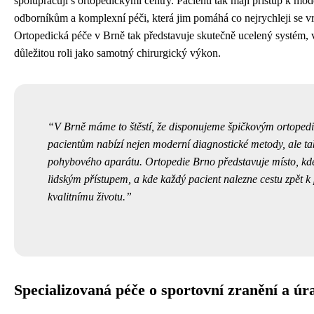
spolupracují s ortopedickými centry. Pacienti tak mají přístup k m
odborníkům a komplexní péči, která jim pomáhá co nejrychleji se vr
Ortopedická péče v Brně tak představuje skutečně ucelený systém, v
důležitou roli jako samotný chirurgický výkon.
V Brně máme to štěstí, že disponujeme špičkovým ortopedi
pacientům nabízí nejen moderní diagnostické metody, ale t
pohybového aparátu. Ortopedie Brno představuje místo, kd
lidským přístupem, a kde každý pacient nalezne cestu zpět
kvalitnímu životu.
Specializovaná péče o sportovní zranění a úr