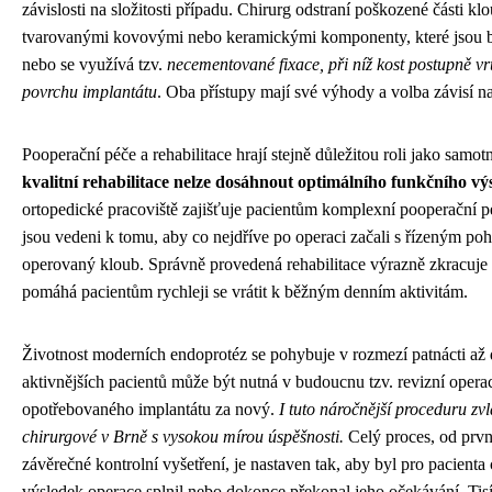
závislosti na složitosti případu. Chirurg odstraní poškozené části kl
tvarovanými kovovými nebo keramickými komponenty, které jsou 
nebo se využívá tzv.
necementované fixace, při níž kost postupně v
povrchu implantátu
. Oba přístupy mají své výhody a volba závisí na
Pooperační péče a rehabilitace hrají stejně důležitou roli jako samo
kvalitní rehabilitace nelze dosáhnout optimálního funkčního vý
ortopedické pracoviště zajišťuje pacientům komplexní pooperační péč
jsou vedeni k tomu, aby co nejdříve po operaci začali s řízeným po
operovaný kloub. Správně provedená rehabilitace výrazně zkracuje
pomáhá pacientům rychleji se vrátit k běžným denním aktivitám.
Životnost moderních endoprotéz se pohybuje v rozmezí patnácti až d
aktivnějších pacientů může být nutná v budoucnu tzv. revizní oper
opotřebovaného implantátu za nový.
I tuto náročnější proceduru zvl
chirurgové v Brně s vysokou mírou úspěšnosti.
Celý proces, od prvn
závěrečné kontrolní vyšetření, je nastaven tak, aby byl pro pacienta 
výsledek operace splnil nebo dokonce překonal jeho očekávání. Tis