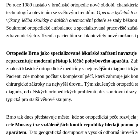
Po roce 1989 nastalo v brněnské ortopedie nové období, charakter
technologií a otevřením se světovým trendům.
Operace kyčelních a 
výkony, léčba skoliózy a dalších onemocnění páteře
se staly běžnou 
Soukromé ortopedické ambulance a specializovaná pracoviště začala
zdravotnických zařízení a pacientům se tak otevřely nové možnosti 
Ortopedie Brno jako specializované lékařské zařízení navazuje 
reprezentuje moderní přístup k léčbě pohybového aparátu.
Zaří
znalosti klasické ortopedické medicíny s nejnovějšími diagnostický
Pacienti zde mohou počítat s komplexní péčí, která zahrnuje jak konz
chirurgické zákroky na nejvyšší úrovni. Tým zkušených ortopedů se
diagnóz, od dětských ortopedických problémů přes sportovní úrazy
typická pro starší věkové skupiny.
Brno tak dnes představuje město, kde se ortopedická péče rozvíjela
celé Moravy i ze vzdálenějších koutů republiky hledají pomoc
aparátem
. Tato geografická dostupnost a vysoká odborná úroveň zd