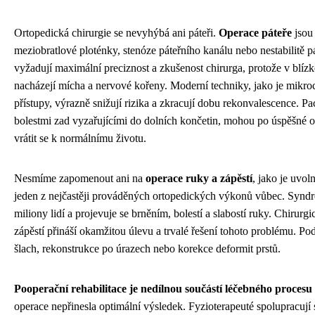
Ortopedická chirurgie se nevyhýbá ani páteři.
Operace páteře
jsou
meziobratlové ploténky, stenóze páteřního kanálu nebo nestabilitě 
vyžadují maximální preciznost a zkušenost chirurga, protože v blízk
nacházejí mícha a nervové kořeny. Moderní techniky, jako je mikr
přístupy, výrazně snižují rizika a zkracují dobu rekonvalescence. Pac
bolestmi zad vyzařujícími do dolních končetin, mohou po úspěšné op
vrátit se k normálnímu životu.
Nesmíme zapomenout ani na
operace ruky a zápěstí
, jako je uvol
jeden z nejčastěji prováděných ortopedických výkonů vůbec. Syndr
miliony lidí a projevuje se brněním, bolestí a slabostí ruky. Chirur
zápěstí přináší okamžitou úlevu a trvalé řešení tohoto problému. Po
šlach, rekonstrukce po úrazech nebo korekce deformit prstů.
Pooperační rehabilitace je nedílnou součástí léčebného procesu
operace nepřinesla optimální výsledek. Fyzioterapeuté spolupracují