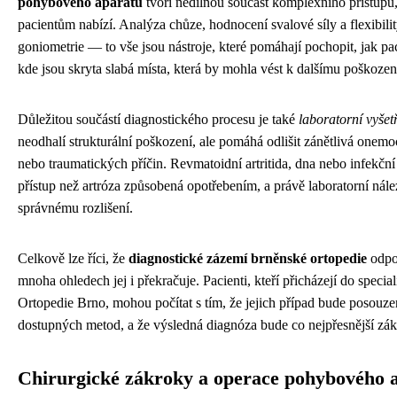
pohybového aparátu
tvoří nedílnou součást komplexního přístupu
pacientům nabízí. Analýza chůze, hodnocení svalové síly a flexibilit
goniometrie — to vše jsou nástroje, které pomáhají pochopit, jak pa
kde jsou skryta slabá místa, která by mohla vést k dalšímu poškozen
Důležitou součástí diagnostického procesu je také
laboratorní vyšet
neodhalí strukturální poškození, ale pomáhá odlišit zánětlivá onem
nebo traumatických příčin. Revmatoidní artritida, dna nebo infekční a
přístup než artróza způsobená opotřebením, a právě laboratorní ná
správnému rozlišení.
Celkově lze říci, že
diagnostické zázemí brněnské ortopedie
odpo
mnoha ohledech jej i překračuje. Pacienti, kteří přicházejí do specia
Ortopedie Brno, mohou počítat s tím, že jejich případ bude posouz
dostupných metod, a že výsledná diagnóza bude co nejpřesnější zákl
Chirurgické zákroky a operace pohybového 