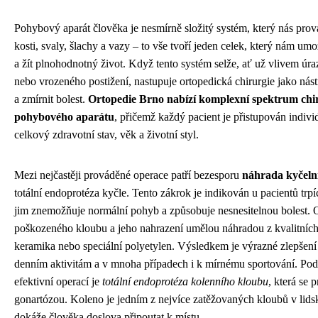
Pohybový aparát člověka je nesmírně složitý systém, který nás pro
kosti, svaly, šlachy a vazy – to vše tvoří jeden celek, který nám umo
a žít plnohodnotný život. Když tento systém selže, ať už vlivem ú
nebo vrozeného postižení, nastupuje ortopedická chirurgie jako nást
a zmírnit bolest.
Ortopedie Brno nabízí komplexní spektrum chi
pohybového aparátu
, přičemž každý pacient je přistupován indiv
celkový zdravotní stav, věk a životní styl.
Mezi nejčastěji prováděné operace patří bezesporu
náhrada kyčeln
totální endoprotéza kyčle. Tento zákrok je indikován u pacientů trpí
jim znemožňuje normální pohyb a způsobuje nesnesitelnou bolest. 
poškozeného kloubu a jeho nahrazení umělou náhradou z kvalitních m
keramika nebo speciální polyetylen. Výsledkem je výrazné zlepšení 
denním aktivitám a v mnoha případech i k mírnému sportování. Po
efektivní operací je
totální endoprotéza kolenního kloubu
, která se 
gonartózou. Koleno je jedním z nejvíce zatěžovaných kloubů v lids
dokáže člověka doslova připoutat k místu.