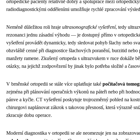
ortopedické pacienty relativně dobrý a spolupráce mezi ortopedický
radiodiagnostickými odděleními umožňuje rychlé zpracování výsle
Neméně důležitou roli hraje
ultrasonografické vyšetření
, tedy ultra
rezonanci jednu zásadní výhodu — je dostupný přímo v ortopedick
vyšetření provádět dynamicky, tedy sledovat pohyb šlachy nebo sval
obzvláště cenné při diagnostice šlachových poranění, burzitid nebo 
manžety ramene. Zkušený ortopeda s ultrazvukem v ruce dokáže b
otázky, na jejichž zodpovězení by jinak bylo potřeba složité a časov
V brněnské ortopedii se stále více uplatňuje také
počítačová tomog
zejména při plánování operačních výkonů na páteři nebo při hodnoce
pánve a kyčle. CT vyšetření poskytuje trojrozměrný pohled na kost
chirurgovi naplánovat zákrok s takovou přesností, která výrazně sni
zkracuje dobu operace.
Moderní diagnostika v ortopedii se ale neomezuje jen na zobrazova