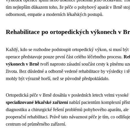
tím nejlepším důkazem toho, že péče o pohybový aparát v Brně sto
odbornosti, empatie a moderních lékařských postupů.
Rehabilitace po ortopedických výkonech v B
Každý, kdo se rozhodne podstoupit ortopedický výkon, si musí být
operace představuje pouze první část celého léčebného procesu.
Reh
výkonech v Brně
tvoří naprosto zásadní součást cesty k plnému uz
života. Bez důsledné a odborně vedené rehabilitace by výsledky i t
mohly být výrazně horší, než se původně předpokládalo.
Ortopedická péče v Brně dosáhla v posledních letech velmi vysoké
specializované lékařské zařízení
nabízí pacientům komplexní příst
diagnostiku a chirurgické řešení problémů pohybového aparátu, ale
pooperační rehabilitaci. Právě tato návaznost péče je tím, co odlišuj
centrum od průměrného zařízení.