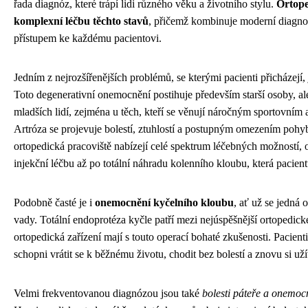
řada diagnóz, které trápí lidi různého věku a životního stylu.
Ortope
komplexní léčbu těchto stavů
, přičemž kombinuje moderní diagno
přístupem ke každému pacientovi.
Jedním z nejrozšířenějších problémů, se kterými pacienti přicházejí,
Toto degenerativní onemocnění postihuje především starší osoby, ale 
mladších lidí, zejména u těch, kteří se věnují náročným sportovním 
Artróza se projevuje bolestí, ztuhlostí a postupným omezením pohy
ortopedická pracoviště nabízejí celé spektrum léčebných možností, o
injekční léčbu až po totální náhradu kolenního kloubu, která pacient
Podobně časté je i
onemocnění kyčelního kloubu
, ať už se jedná
vady. Totální endoprotéza kyčle patří mezi nejúspěšnější ortopedi
ortopedická zařízení mají s touto operací bohaté zkušenosti. Pacien
schopni vrátit se k běžnému životu, chodit bez bolestí a znovu si už
Velmi frekventovanou diagnózou jsou také
bolesti páteře a onemoc