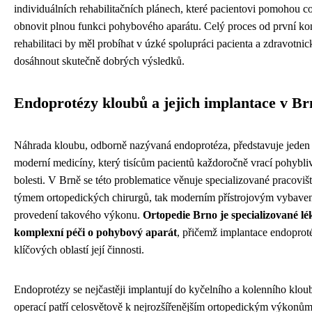
individuálních rehabilitačních plánech, které pacientovi pomohou co
obnovit plnou funkci pohybového aparátu. Celý proces od první kon
rehabilitaci by měl probíhat v úzké spolupráci pacienta a zdravotnic
dosáhnout skutečně dobrých výsledků.
Endoprotézy kloubů a jejich implantace v Br
Náhrada kloubu, odborně nazývaná endoprotéza, představuje jeden
moderní medicíny, který tisícům pacientů každoročně vrací pohybliv
bolesti. V Brně se této problematice věnuje specializované pracoviš
týmem ortopedických chirurgů, tak moderním přístrojovým vybave
provedení takového výkonu.
Ortopedie Brno je specializované l
komplexní péči o pohybový aparát
, přičemž implantace endoproté
klíčových oblastí její činnosti.
Endoprotézy se nejčastěji implantují do kyčelního a kolenního klou
operací patří celosvětově k nejrozšířenějším ortopedickým výkonů