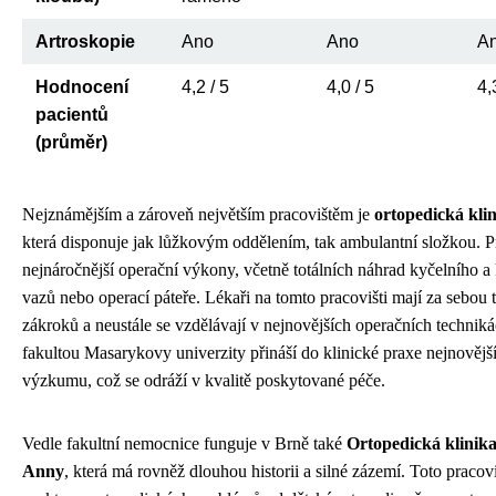
Artroskopie
Ano
Ano
A
Hodnocení
4,2 / 5
4,0 / 5
4,
pacientů
(průměr)
Nejznámějším a zároveň největším pracovištěm je
ortopedická kli
která disponuje jak lůžkovým oddělením, tak ambulantní složkou. P
nejnáročnější operační výkony, včetně totálních náhrad kyčelního a
vazů nebo operací páteře. Lékaři na tomto pracovišti mají za sebou
zákroků a neustále se vzdělávají v nejnovějších operačních technik
fakultou Masarykovy univerzity přináší do klinické praxe nejnověj
výzkumu, což se odráží v kvalitě poskytované péče.
Vedle fakultní nemocnice funguje v Brně také
Ortopedická klinika
Anny
, která má rovněž dlouhou historii a silné zázemí. Toto pracov