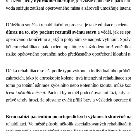
v bazénu, tedy
hydrokinezioterapie
, je zvláště oblíbené u pacient
voda snižuje zatížení operovaného místa a zároveň umožňuje intenz
Důležitou součástí rehabilitačního procesu je také edukace pacienta
důraz na to, aby pacient rozuměl svému stavu
a věděl, jak se sp
operovanou končetinu a jakým pohybům se naopak vyhnout. Sprá
během rehabilitace pak pacient uplatňuje v každodenním životě dlo
riziko opětovného poranění nebo předčasného opotřebení kloubní n
Délka rehabilitace se liší podle typu výkonu a individuálního průb
zákrocích, jako je artroskopie kolene, trvá intenzivní rehabilitace z
tomu po totální náhradě kyčelního nebo kolenního kloubu může
kom
trvat i několik měsíců
. Pacient by neměl podceňovat ani fázi, kdy se 
právě tehdy hrozí, že přestane cvičit příliš brzy a výsledek operace t
Brno nabízí pacientům po ortopedických výkonech skutečně 
rehabilitaci. Ve městě působí několik specializovaných rehabilitační