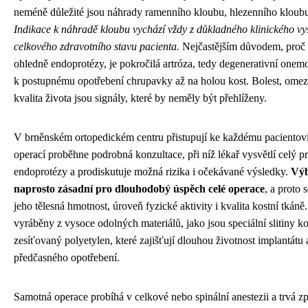
neméně důležité jsou náhrady ramenního kloubu, hlezenního kloubu
Indikace k náhradě kloubu vychází vždy z důkladného klinického vy
celkového zdravotního stavu pacienta.
Nejčastějším důvodem, proč p
ohledně endoprotézy, je pokročilá artróza, tedy degenerativní onem
k postupnému opotřebení chrupavky až na holou kost. Bolest, omeze
kvalita života jsou signály, které by neměly být přehlíženy.
V brněnském ortopedickém centru přistupují ke každému pacientovi
operací proběhne podrobná konzultace, při níž lékař vysvětlí celý 
endoprotézy a prodiskutuje možná rizika i očekávané výsledky.
Výb
naprosto zásadní pro dlouhodobý úspěch celé operace
, a proto 
jeho tělesná hmotnost, úroveň fyzické aktivity i kvalita kostní tkán
vyráběny z vysoce odolných materiálů, jako jsou speciální slitiny 
zesíťovaný polyetylen, které zajišťují dlouhou životnost implantátu 
předčasného opotřebení.
Samotná operace probíhá v celkové nebo spinální anestezii a trvá z