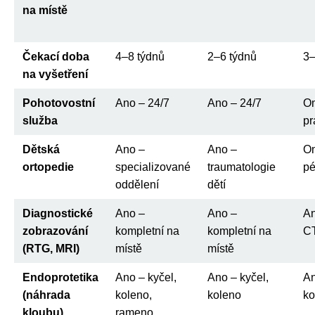
na místě
Čekací doba
4–8 týdnů
2–6 týdnů
3–
na vyšetření
Pohotovostní
Ano – 24/7
Ano – 24/7
O
služba
pr
Dětská
Ano –
Ano –
O
ortopedie
specializované
traumatologie
p
oddělení
dětí
Diagnostické
Ano –
Ano –
An
zobrazování
kompletní na
kompletní na
C
(RTG, MRI)
místě
místě
Endoprotetika
Ano – kyčel,
Ano – kyčel,
An
(náhrada
koleno,
koleno
ko
kloubu)
rameno