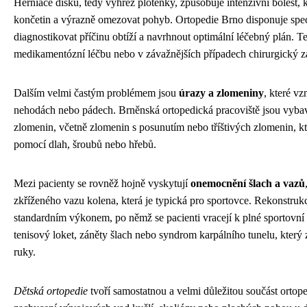
Herniace disku, tedy výhřez ploténky, způsobuje intenzivní bolest,
končetin a výrazně omezovat pohyb. Ortopedie Brno disponuje specia
diagnostikovat příčinu obtíží a navrhnout optimální léčebný plán. T
medikamentózní léčbu nebo v závažnějších případech chirurgický z
Dalším velmi častým problémem jsou
úrazy a zlomeniny
, které vz
nehodách nebo pádech. Brněnská ortopedická pracoviště jsou vybave
zlomenin, včetně zlomenin s posunutím nebo tříštivých zlomenin, kte
pomocí dlah, šroubů nebo hřebů.
Mezi pacienty se rovněž hojně vyskytují
onemocnění šlach a vazů
zkříženého vazu kolena, která je typická pro sportovce. Rekonstruk
standardním výkonem, po němž se pacienti vracejí k plné sportovní a
tenisový loket, záněty šlach nebo syndrom karpálního tunelu, který
ruky.
Dětská ortopedie
tvoří samostatnou a velmi důležitou součást orto