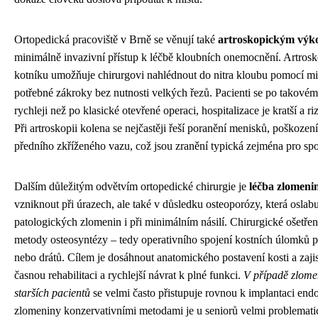
Ortopedická pracoviště v Brně se věnují také
artroskopickým vý
minimálně invazivní přístup k léčbě kloubních onemocnění. Artros
kotníku umožňuje chirurgovi nahlédnout do nitra kloubu pomocí mi
potřebné zákroky bez nutnosti velkých řezů. Pacienti se po takové
rychleji než po klasické otevřené operaci, hospitalizace je kratší a r
Při artroskopii kolena se nejčastěji řeší poranění menisků, poškoze
předního zkříženého vazu, což jsou zranění typická zejména pro spo
Dalším důležitým odvětvím ortopedické chirurgie je
léčba zlomeni
vzniknout při úrazech, ale také v důsledku osteoporózy, která oslabu
patologických zlomenin i při minimálním násilí. Chirurgické ošetře
metody osteosyntézy – tedy operativního spojení kostních úlomků p
nebo drátů. Cílem je dosáhnout anatomického postavení kosti a zajisti
časnou rehabilitaci a rychlejší návrat k plné funkci.
V případě zlomen
starších pacientů
se velmi často přistupuje rovnou k implantaci endo
zlomeniny konzervativními metodami je u seniorů velmi problemati