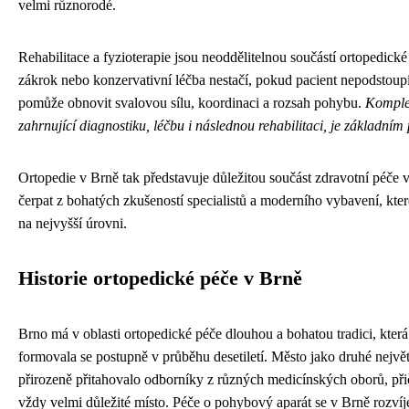
velmi různorodé.
Rehabilitace a fyzioterapie jsou neoddělitelnou součástí ortopedick
zákrok nebo konzervativní léčba nestačí, pokud pacient nepodstoupí 
pomůže obnovit svalovou sílu, koordinaci a rozsah pohybu.
Komplex
zahrnující diagnostiku, léčbu i následnou rehabilitaci, je základním
Ortopedie v Brně tak představuje důležitou součást zdravotní péče 
čerpat z bohatých zkušeností specialistů a moderního vybavení, kte
na nejvyšší úrovni.
Historie ortopedické péče v Brně
Brno má v oblasti ortopedické péče dlouhou a bohatou tradici, kter
formovala se postupně v průběhu desetiletí. Město jako druhé nejvě
přirozeně přitahovalo odborníky z různých medicínských oborů, při
vždy velmi důležité místo. Péče o pohybový aparát se v Brně rozví