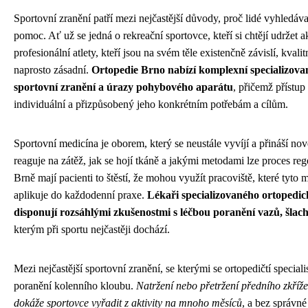
Sportovní zranění patří mezi nejčastější důvody, proč lidé vyhledá
pomoc. Ať už se jedná o rekreační sportovce, kteří si chtějí udržet ak
profesionální atlety, kteří jsou na svém těle existenčně závislí, kval
naprosto zásadní.
Ortopedie Brno nabízí komplexní specializov
sportovní zranění a úrazy pohybového aparátu
, přičemž přístup
individuální a přizpůsobený jeho konkrétním potřebám a cílům.
Sportovní medicína je oborem, který se neustále vyvíjí a přináší nov
reaguje na zátěž, jak se hojí tkáně a jakými metodami lze proces reg
Brně mají pacienti to štěstí, že mohou využít pracoviště, které tyto
aplikuje do každodenní praxe.
Lékaři specializovaného ortopedic
disponují rozsáhlými zkušenostmi s léčbou poranění vazů, šlach,
kterým při sportu nejčastěji dochází.
Mezi nejčastější sportovní zranění, se kterými se ortopedičtí specialis
poranění kolenního kloubu.
Natržení nebo přetržení předního zkříže
dokáže sportovce vyřadit z aktivity na mnoho měsíců
, a bez správn