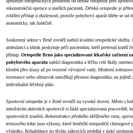
spektrum ortopedických problémů od dětské ortopedie přes sportovn
rekonstrukční operace u starších pacientů.
Dětská ortopedie je přit
zvláštní přístup a zkušenosti
, protože pohybový aparát dítěte se od d
anatomicky, tak funkčně.
Soukromý sektor v Brně rovněž nabízí kvalitní ortopedické služby.
ambulancí a klinik poskytuje péči pacientům, kteří preferují kratší 
přístup.
Ortopedie Brno jako specializované lékařské zařízení za
pohybového aparátu
nabízí diagnostiku a léčbu celé škály onemo
kloubů přes úrazy až po vrozené vývojové vady. Moderní zobrazov
rezonance nebo ultrazvuk umožňují přesnou diagnostiku, na jejímž z
individuální léčebný plán.
Sportovní ortopedie je v Brně rovněž na vysoké úrovni. Město s boh
množstvím aktivních sportovců si žádá specializovaná pracoviště, k
sportovních zranění.
Rekonstrukce předního zkříženého vazu, oper
tenisového lokte
jsou výkony, které brněnští ortopedičtí chirurgové p
výsledky. Rehabilitace po těchto zákrocích probíhá v úzké spolupráci