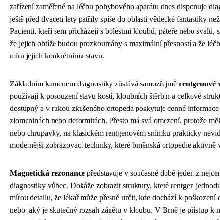
zařízení zaměřené na léčbu pohybového aparátu dnes disponuje dia
ještě před dvaceti lety patřily spíše do oblasti vědecké fantastiky n
Pacienti, kteří sem přicházejí s bolestmi kloubů, páteře nebo svalů,
že jejich obtíže budou prozkoumány s maximální přesností a že léč
míru jejich konkrétnímu stavu.
Základním kamenem diagnostiky zůstává samozřejmě
rentgenové v
používají k posouzení stavu kostí, kloubních štěrbin a celkové struk
dostupný a v rukou zkušeného ortopeda poskytuje cenné informace
zlomeninách nebo deformitách. Přesto má svá omezení, protože měkk
nebo chrupavky, na klasickém rentgenovém snímku prakticky nevidí
modernější zobrazovací techniky, které brněnská ortopedie aktivně 
Magnetická rezonance
představuje v současné době jeden z nejcen
diagnostiky vůbec. Dokáže zobrazit struktury, které rentgen jednodu
mírou detailu, že lékař může přesně určit, kde dochází k poškození 
nebo jaký je skutečný rozsah zánětu v kloubu. V Brně je přístup k 