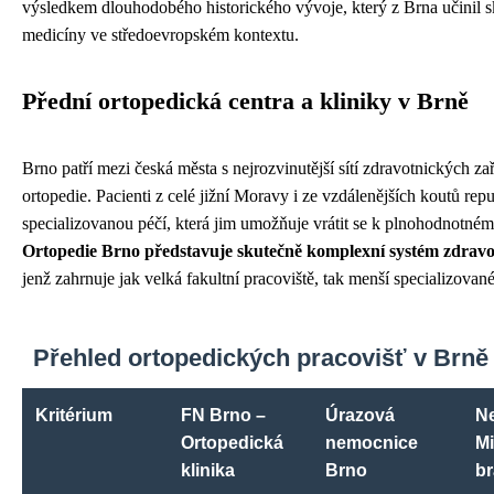
výsledkem dlouhodobého historického vývoje, který z Brna učinil 
medicíny ve středoevropském kontextu.
Přední ortopedická centra a kliniky v Brně
Brno patří mezi česká města s nejrozvinutější sítí zdravotnických zaříz
ortopedie. Pacienti z celé jižní Moravy i ze vzdálenějších koutů repu
specializovanou péčí, která jim umožňuje vrátit se k plnohodnotném
Ortopedie Brno představuje skutečně komplexní systém zdravo
jenž zahrnuje jak velká fakultní pracoviště, tak menší specializova
Přehled ortopedických pracovišť v Brně
Kritérium
FN Brno –
Úrazová
N
Ortopedická
nemocnice
M
klinika
Brno
br