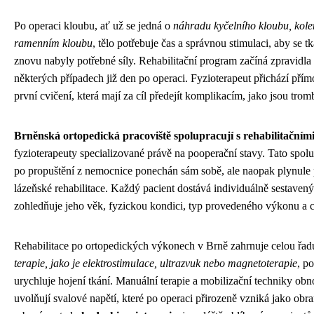
Po operaci kloubu, ať už se jedná o
náhradu kyčelního kloubu, kol
ramenním kloubu
, tělo potřebuje čas a správnou stimulaci, aby se t
znovu nabyly potřebné síly. Rehabilitační program začíná zpravidla
některých případech již den po operaci. Fyzioterapeut přichází přím
první cvičení, která mají za cíl předejít komplikacím, jako jsou tro
Brněnská ortopedická pracoviště spolupracují s rehabilitačními
fyzioterapeuty specializované právě na pooperační stavy. Tato spolup
po propuštění z nemocnice ponechán sám sobě, ale naopak plynule
lázeňské rehabilitace. Každý pacient dostává individuálně sestavený 
zohledňuje jeho věk, fyzickou kondici, typ provedeného výkonu a c
Rehabilitace po ortopedických výkonech v Brně zahrnuje celou řad
terapie, jako je elektrostimulace, ultrazvuk nebo magnetoterapie
, p
urychluje hojení tkání. Manuální terapie a mobilizační techniky obn
uvolňují svalové napětí, které po operaci přirozeně vzniká jako ob