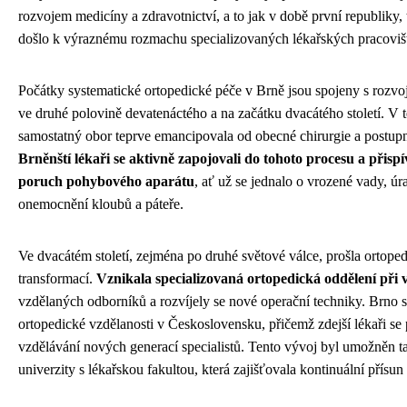
rozvojem medicíny a zdravotnictví, a to jak v době první republiky,
došlo k výraznému rozmachu specializovaných lékařských pracoviš
Počátky systematické ortopedické péče v Brně jsou spojeny s rozvo
ve druhé polovině devatenáctého a na začátku dvacátého století. V t
samostatný obor teprve emancipovala od obecné chirurgie a postupně
Brněnští lékaři se aktivně zapojovali do tohoto procesu a přispí
poruch pohybového aparátu
, ať už se jednalo o vrozené vady, ú
onemocnění kloubů a páteře.
Ve dvacátém století, zejména po druhé světové válce, prošla ortope
transformací.
Vznikala specializovaná ortopedická oddělení při
vzdělaných odborníků a rozvíjely se nové operační techniky. Brno se
ortopedické vzdělanosti v Československu, přičemž zdejší lékaři se
vzdělávání nových generací specialistů. Tento vývoj byl umožněn 
univerzity s lékařskou fakultou, která zajišťovala kontinuální přísu