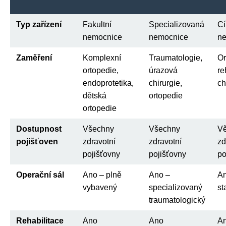
Typ zařízení
Fakultní
Specializovaná
Cí
nemocnice
nemocnice
n
Zaměření
Komplexní
Traumatologie,
Or
ortopedie,
úrazová
re
endoprotetika,
chirurgie,
ch
dětská
ortopedie
ortopedie
Dostupnost
Všechny
Všechny
Vě
pojišťoven
zdravotní
zdravotní
zd
pojišťovny
pojišťovny
po
Operační sál
Ano – plně
Ano –
An
vybavený
specializovaný
st
traumatologický
Rehabilitace
Ano
Ano
A