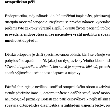
ortopedickou péči.
Endoprotetika, tedy náhrada kloubů umělými implantáty, představu
disciplín moderní ortopedie. Nejčastěji se provádí náhrada kyčelní
přičemž tyto zákroky výrazně zlepšují kvalitu života pacientů trpící
provedená endoprotéza může pacientovi vrátit mobilitu a zbavit
mnoho let dopředu.
Dětská ortopedie je další specializovanou oblastí, která se věnuj
pohybového aparátu u dětí, jako jsou dysplazie kyčelního kloubu, s
Včasná diagnostika a léčba těchto stavů je naprosto klíčová
, proto
aparát výjimečnou schopnost adaptace a nápravy.
Páteřní chirurgie je nedílnou součástí ortopedického oboru a zabýv
stenóz páteřního kanálu, deformit páteře a dalších stavů, které moh
neurologické příznaky. Bolesti zad patří celosvětově k nejčastější
správná ortopedická diagnostika je základem úspěšné léčby
, p