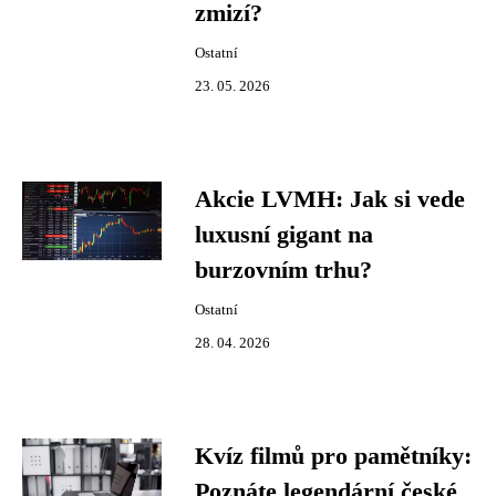
zmizí?
Ostatní
23. 05. 2026
Akcie LVMH: Jak si vede
luxusní gigant na
burzovním trhu?
Ostatní
28. 04. 2026
Kvíz filmů pro pamětníky:
Poznáte legendární české