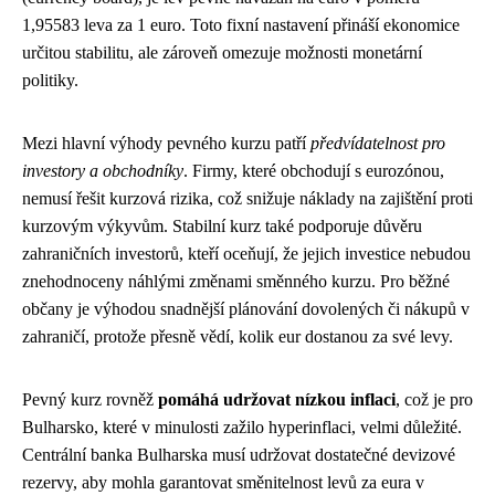
1,95583 leva za 1 euro. Toto fixní nastavení přináší ekonomice
určitou stabilitu, ale zároveň omezuje možnosti monetární
politiky.
Mezi hlavní výhody pevného kurzu patří
předvídatelnost pro
investory a obchodníky
. Firmy, které obchodují s eurozónou,
nemusí řešit kurzová rizika, což snižuje náklady na zajištění proti
kurzovým výkyvům. Stabilní kurz také podporuje důvěru
zahraničních investorů, kteří oceňují, že jejich investice nebudou
znehodnoceny náhlými změnami směnného kurzu. Pro běžné
občany je výhodou snadnější plánování dovolených či nákupů v
zahraničí, protože přesně vědí, kolik eur dostanou za své levy.
Pevný kurz rovněž
pomáhá udržovat nízkou inflaci
, což je pro
Bulharsko, které v minulosti zažilo hyperinflaci, velmi důležité.
Centrální banka Bulharska musí udržovat dostatečné devizové
rezervy, aby mohla garantovat směnitelnost levů za eura v