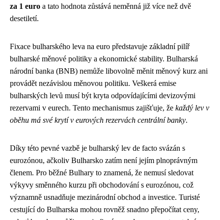
za 1 euro
a tato hodnota zůstává neměnná již více než dvě
desetiletí.
Fixace bulharského leva na euro představuje základní pilíř
bulharské měnové politiky a ekonomické stability. Bulharská
národní banka (BNB) nemůže libovolně měnit měnový kurz ani
provádět nezávislou měnovou politiku. Veškerá emise
bulharských levů musí být kryta odpovídajícími devizovými
rezervami v eurech. Tento mechanismus zajišťuje, že
každý lev v
oběhu má své krytí v eurových rezervách centrální banky
.
Díky této pevné vazbě je bulharský lev de facto svázán s
eurozónou, ačkoliv Bulharsko zatím není jejím plnoprávným
členem. Pro běžné Bulhary to znamená, že nemusí sledovat
výkyvy směnného kurzu při obchodování s eurozónou, což
významně usnadňuje mezinárodní obchod a investice. Turisté
cestující do Bulharska mohou rovněž snadno přepočítat ceny,