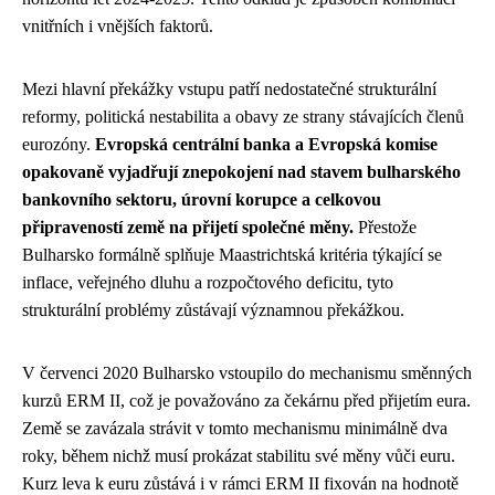
vnitřních i vnějších faktorů.
Mezi hlavní překážky vstupu patří nedostatečné strukturální
reformy, politická nestabilita a obavy ze strany stávajících členů
eurozóny.
Evropská centrální banka a Evropská komise
opakovaně vyjadřují znepokojení nad stavem bulharského
bankovního sektoru, úrovní korupce a celkovou
připraveností země na přijetí společné měny.
Přestože
Bulharsko formálně splňuje Maastrichtská kritéria týkající se
inflace, veřejného dluhu a rozpočtového deficitu, tyto
strukturální problémy zůstávají významnou překážkou.
V červenci 2020 Bulharsko vstoupilo do mechanismu směnných
kurzů ERM II, což je považováno za čekárnu před přijetím eura.
Země se zavázala strávit v tomto mechanismu minimálně dva
roky, během nichž musí prokázat stabilitu své měny vůči euru.
Kurz leva k euru zůstává i v rámci ERM II fixován na hodnotě