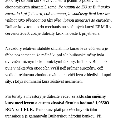
2007 byl stabilní kurz leva vůči euru jedním z pozitivních
ekonomických ukazatelů země.
Po vstupu do EU se Bulharsko
zavázalo k přijetí eura, což znamená, že současný fixní kurz lze
vnímat jako přechodnou fázi před úplnou integrací do eurozóny.
Bulharsko vstoupilo do mechanismu směnných kurzů ERM II v
červenci 2020, což je důležitý krok na cestě k přijetí eura.
Navzdory relativní stabilitě oficiálního kurzu leva vůči euru je
třeba poznamenat, že reálná kupní síla bulharské měny byla
ovlivněna různými ekonomickými faktory. Inflace v Bulharsku
byla v některých obdobích vyšší než průměr eurozóny, což
vedlo k reálnému zhodnocování eura vůči levu z hlediska kupní
síly, i když nominální kurz zůstával nezměněn.
Pro turisty a investory je důležité vědět, že
aktuální směnný
kurz mezi levem a eurem zůstává fixní na hodnotě 1,95583
BGN za 1 EUR
. Tento kurz platí pro všechny oficiální
transakce a je garantován Bulharskou národní bankou. Při