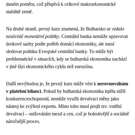
daném poměru, což přispívá k celkové makroekonomické
stabilitě země.
Na druhé straně, pevný kurz znamená, že Bulharsko se
vzdalo
nezávislé monetární politiky
. Centrální banka nemůže upravovat
úrokové sazby podle potřeb domácí ekonomiky, ale musí
sledovat politiku Evropské centrální banky. To může být
problematické v situacích, kdy se bulharská ekonomika nachází
v jiné fázi ekonomického cyklu než eurozóna.
Další nevýhodou je, že pevný kurz může vést k
nerovnováhám
v platební bilanci
. Pokud by bulharská ekonomika trpěla nižší
konkurenceschopností, nemůže využít devalvaci měny jako
nástroj ke zvýšení exportu. Místo toho musí projít tzv. vnitřní
devalvací – snižováním mezd a cen, což je bolestivější a sociálně
náročnější proces.