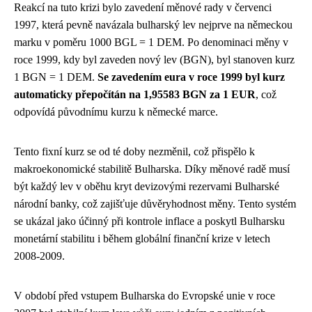
Reakcí na tuto krizi bylo zavedení měnové rady v červenci
1997, která pevně navázala bulharský lev nejprve na německou
marku v poměru 1000 BGL = 1 DEM. Po denominaci měny v
roce 1999, kdy byl zaveden nový lev (BGN), byl stanoven kurz
1 BGN = 1 DEM.
Se zavedením eura v roce 1999 byl kurz
automaticky přepočítán na 1,95583 BGN za 1 EUR
, což
odpovídá původnímu kurzu k německé marce.
Tento fixní kurz se od té doby nezměnil, což přispělo k
makroekonomické stabilitě Bulharska. Díky měnové radě musí
být každý lev v oběhu kryt devizovými rezervami Bulharské
národní banky, což zajišťuje důvěryhodnost měny. Tento systém
se ukázal jako účinný při kontrole inflace a poskytl Bulharsku
monetární stabilitu i během globální finanční krize v letech
2008-2009.
V období před vstupem Bulharska do Evropské unie v roce