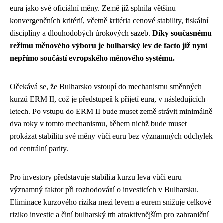
eura jako své oficiální měny. Země již splnila většinu
konvergenčních kritérií, včetně kritéria cenové stability, fiskální
disciplíny a dlouhodobých úrokových sazeb.
Díky současnému
režimu měnového výboru je bulharský lev de facto již nyní
nepřímo součástí evropského měnového systému.
Očekává se, že Bulharsko vstoupí do mechanismu směnných
kurzů ERM II, což je předstupeň k přijetí eura, v následujících
letech. Po vstupu do ERM II bude muset země strávit minimálně
dva roky v tomto mechanismu, během nichž bude muset
prokázat stabilitu své měny vůči euru bez významných odchylek
od centrální parity.
Pro investory představuje stabilita kurzu leva vůči euru
významný faktor při rozhodování o investicích v Bulharsku.
Eliminace kurzového rizika mezi levem a eurem snižuje celkové
riziko investic a činí bulharský trh atraktivnějším pro zahraniční