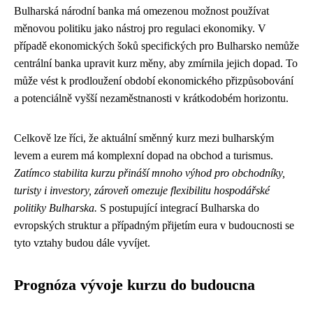
Bulharská národní banka má omezenou možnost používat
měnovou politiku jako nástroj pro regulaci ekonomiky. V
případě ekonomických šoků specifických pro Bulharsko nemůže
centrální banka upravit kurz měny, aby zmírnila jejich dopad. To
může vést k prodloužení období ekonomického přizpůsobování
a potenciálně vyšší nezaměstnanosti v krátkodobém horizontu.
Celkově lze říci, že aktuální směnný kurz mezi bulharským
levem a eurem má komplexní dopad na obchod a turismus.
Zatímco stabilita kurzu přináší mnoho výhod pro obchodníky,
turisty i investory, zároveň omezuje flexibilitu hospodářské
politiky Bulharska.
S postupující integrací Bulharska do
evropských struktur a případným přijetím eura v budoucnosti se
tyto vztahy budou dále vyvíjet.
Prognóza vývoje kurzu do budoucna