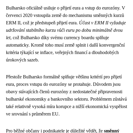
Bulharsko oficiálně usiluje o přijetí eura a vstup do eurozóny. V
červenci 2020 vstoupila země do mechanismu směnných kurzů
ERM II, což je předstupeň přijetí eura.
Účast v ERM II vyžaduje
udržování stabilního kurzu vůči euru po dobu minimálně dvou
let
, což Bulharsko díky svému currency boardu splňuje
automaticky. Kromě toho musí země splnit i další konvergenční
kritéria týkající se inflace, veřejných financí a dlouhodobých
úrokových sazeb.
Přestože Bulharsko formálně splňuje většinu kritérií pro přijetí
eura, proces vstupu do eurozóny se protahuje. Důvodem jsou
obavy stávajících členů eurozóny z nedostatečné připravenosti
bulharské ekonomiky a bankovního sektoru. Problémem zůstává
také relativně vysoká míra korupce a nižší ekonomická vyspělost
ve srovnání s průměrem EU.
Pro běžné občany i podnikatele je důležité vědět, že
směnný