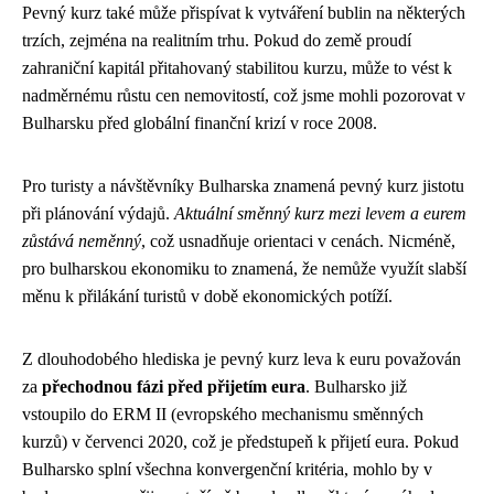
Pevný kurz také může přispívat k vytváření bublin na některých
trzích, zejména na realitním trhu. Pokud do země proudí
zahraniční kapitál přitahovaný stabilitou kurzu, může to vést k
nadměrnému růstu cen nemovitostí, což jsme mohli pozorovat v
Bulharsku před globální finanční krizí v roce 2008.
Pro turisty a návštěvníky Bulharska znamená pevný kurz jistotu
při plánování výdajů.
Aktuální směnný kurz mezi levem a eurem
zůstává neměnný
, což usnadňuje orientaci v cenách. Nicméně,
pro bulharskou ekonomiku to znamená, že nemůže využít slabší
měnu k přilákání turistů v době ekonomických potíží.
Z dlouhodobého hlediska je pevný kurz leva k euru považován
za
přechodnou fázi před přijetím eura
. Bulharsko již
vstoupilo do ERM II (evropského mechanismu směnných
kurzů) v červenci 2020, což je předstupeň k přijetí eura. Pokud
Bulharsko splní všechna konvergenční kritéria, mohlo by v