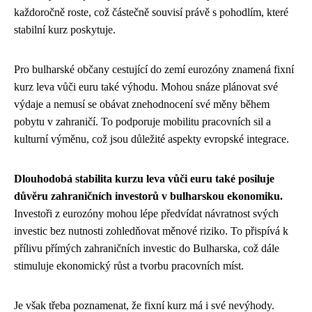
každoročně roste, což částečně souvisí právě s pohodlím, které
stabilní kurz poskytuje.
Pro bulharské občany cestující do zemí eurozóny znamená fixní
kurz leva vůči euru také výhodu. Mohou snáze plánovat své
výdaje a nemusí se obávat znehodnocení své měny během
pobytu v zahraničí. To podporuje mobilitu pracovních sil a
kulturní výměnu, což jsou důležité aspekty evropské integrace.
Dlouhodobá stabilita kurzu leva vůči euru také posiluje
důvěru zahraničních investorů v bulharskou ekonomiku.
Investoři z eurozóny mohou lépe předvídat návratnost svých
investic bez nutnosti zohledňovat měnové riziko. To přispívá k
přílivu přímých zahraničních investic do Bulharska, což dále
stimuluje ekonomický růst a tvorbu pracovních míst.
Je však třeba poznamenat, že fixní kurz má i své nevýhody.