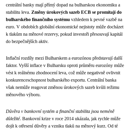
centrální banky mají přímý dopad na bulharskou ekonomiku a
stabilitu leva.
Změny úrokových sazeb ECB se promítají do
bulharského finančního systému
vzhledem k pevné vazbě na
euro. V obdobích globální ekonomické nejistoty může docházet
k tlakům na měnové rezervy, pokud investoři přesouvají kapitál
do bezpečnějších aktiv.
Inflační rozdíly mezi Bulharskem a eurozónou představují další
faktor. Vyšší inflace v Bulharsku oproti průměru eurozóny může
vést k reálnému zhodnocení leva, což může negativně ovlivnit
konkurenceschopnost bulharského exportu. Centrální banka
však nemůže reagovat změnou úrokových sazeb kvůli režimu
měnového výboru.
Důvěra v bankovní systém a finanční stabilita jsou neméně
důležité
. Bankovní krize v roce 2014 ukázala, jak rychle může
dojít k otřesení důvěry a vzniku tlaků na měnový kurz. Od té