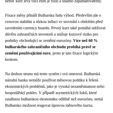
neboť kurz leva vůči euru je fixní a snadno zapamatovatelný.
Fixace měny přináší Bulharsku řadu výhod. Především jde o
cenovou stabilitu a nízkou inflaci ve srovnání s obdobím před
zavedením currency boardu. Pevný kurz také pomáhá udržovat
důvěru zahraničních investorů a snižuje kurzové riziko pro
podniky obchodující se zeměmi eurozóny.
Více než 60 %
bulharského zahraničního obchodu probíhá právě se
zeměmi používajícími euro
, proto je tato fixace logickým
krokem.
Na druhou stranu má tento systém i svá omezení. Bulharská
národní banka nemůže používat měnovou politiku k řešení
ekonomických problémů, jako je vysoká nezaměstnanost nebo
hospodářský pokles. V případě asymetrických šoků, které
zasáhnou bulharskou ekonomiku odlišně než eurozónu, nemá
Bulharsko možnost reagovat úpravou měnového kurzu.