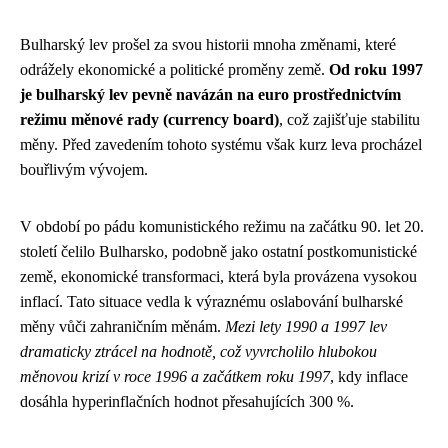
Bulharský lev prošel za svou historii mnoha změnami, které
odrážely ekonomické a politické proměny země.
Od roku 1997
je bulharský lev pevně navázán na euro prostřednictvím
režimu měnové rady (currency board)
, což zajišťuje stabilitu
měny. Před zavedením tohoto systému však kurz leva procházel
bouřlivým vývojem.
V období po pádu komunistického režimu na začátku 90. let 20.
století čelilo Bulharsko, podobně jako ostatní postkomunistické
země, ekonomické transformaci, která byla provázena vysokou
inflací. Tato situace vedla k výraznému oslabování bulharské
měny vůči zahraničním měnám.
Mezi lety 1990 a 1997 lev
dramaticky ztrácel na hodnotě, což vyvrcholilo hlubokou
měnovou krizí v roce 1996 a začátkem roku 1997
, kdy inflace
dosáhla hyperinflačních hodnot přesahujících 300 %.