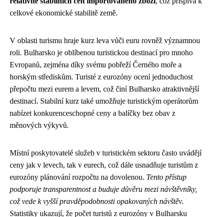
relativně stabilních cen importovaného zboží
, což přispívá k
celkové ekonomické stabilitě země.
V oblasti turismu hraje kurz leva vůči euru rovněž významnou
roli. Bulharsko je oblíbenou turistickou destinací pro mnoho
Evropanů, zejména díky svému pobřeží Černého moře a
horským střediskům. Turisté z eurozóny ocení jednoduchost
přepočtu mezi eurem a levem, což činí Bulharsko atraktivnější
destinací. Stabilní kurz také umožňuje turistickým operátorům
nabízet konkurenceschopné ceny a balíčky bez obav z
měnových výkyvů.
Místní poskytovatelé služeb v turistickém sektoru často uvádějí
ceny jak v levech, tak v eurech, což dále usnadňuje turistům z
eurozóny plánování rozpočtu na dovolenou.
Tento přístup
podporuje transparentnost a buduje důvěru mezi návštěvníky,
což vede k vyšší pravděpodobnosti opakovaných návštěv.
Statistiky ukazují, že počet turistů z eurozóny v Bulharsku