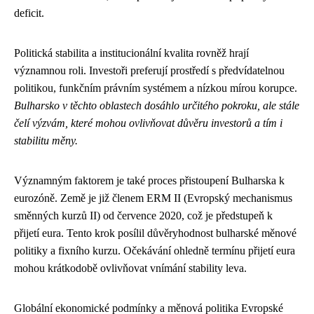
deficit.
Politická stabilita a institucionální kvalita rovněž hrají
významnou roli. Investoři preferují prostředí s předvídatelnou
politikou, funkčním právním systémem a nízkou mírou korupce.
Bulharsko v těchto oblastech dosáhlo určitého pokroku, ale stále
čelí výzvám, které mohou ovlivňovat důvěru investorů a tím i
stabilitu měny.
Významným faktorem je také proces přistoupení Bulharska k
eurozóně. Země je již členem ERM II (Evropský mechanismus
směnných kurzů II) od července 2020, což je předstupeň k
přijetí eura. Tento krok posílil důvěryhodnost bulharské měnové
politiky a fixního kurzu. Očekávání ohledně termínu přijetí eura
mohou krátkodobě ovlivňovat vnímání stability leva.
Globální ekonomické podmínky a měnová politika Evropské