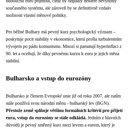
budoucnu euro přijmout, čímž by odpadly některé nevýhody
současného systému, ale zároveň by se definitivně vzdalo
možnosti vlastní měnové politiky.
Pro běžné Bulhary má pevný kurz psychologický význam –
poskytuje pocit stability v ekonomice, která prošla turbulentním
vývojem po pádu komunismu. Mnozí si pamatují hyperinflaci z
90. let a oceňují, že díky pevnému kurzu k euru je jejich měna
stabilní.
Bulharsko a vstup do eurozóny
Bulharsko je členem Evropské unie již od roku 2007, ale zatím
stále používá svou národní měnu - bulharský lev (BGN).
Přestože země splňuje většinu formálních kritérií pro přijetí
eura, vstup do eurozóny se stále odkládá.
Jedním z hlavních
důvodů je pevný směnný kurz mezi levem a eurem, který je