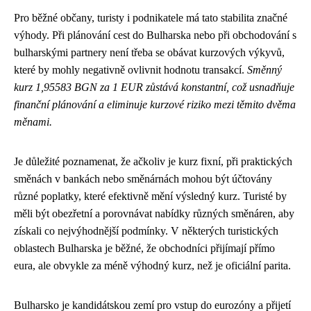
Pro běžné občany, turisty i podnikatele má tato stabilita značné
výhody. Při plánování cest do Bulharska nebo při obchodování s
bulharskými partnery není třeba se obávat kurzových výkyvů,
které by mohly negativně ovlivnit hodnotu transakcí.
Směnný
kurz 1,95583 BGN za 1 EUR zůstává konstantní, což usnadňuje
finanční plánování a eliminuje kurzové riziko mezi těmito dvěma
měnami.
Je důležité poznamenat, že ačkoliv je kurz fixní, při praktických
směnách v bankách nebo směnárnách mohou být účtovány
různé poplatky, které efektivně mění výsledný kurz. Turisté by
měli být obezřetní a porovnávat nabídky různých směnáren, aby
získali co nejvýhodnější podmínky. V některých turistických
oblastech Bulharska je běžné, že obchodníci přijímají přímo
eura, ale obvykle za méně výhodný kurz, než je oficiální parita.
Bulharsko je kandidátskou zemí pro vstup do eurozóny a přijetí