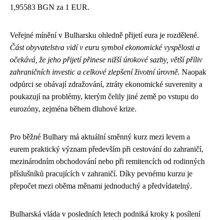
1,95583 BGN za 1 EUR.
Veřejné mínění v Bulharsku ohledně přijetí eura je rozdělené.
Část obyvatelstva vidí v euru symbol ekonomické vyspělosti a
očekává, že jeho přijetí přinese nižší úrokové sazby, větší příliv
zahraničních investic a celkové zlepšení životní úrovně.
Naopak
odpůrci se obávají zdražování, ztráty ekonomické suverenity a
poukazují na problémy, kterým čelily jiné země po vstupu do
eurozóny, zejména během dluhové krize.
Pro běžné Bulhary má aktuální směnný kurz mezi levem a
eurem praktický význam především při cestování do zahraničí,
mezinárodním obchodování nebo při remitencích od rodinných
příslušníků pracujících v zahraničí. Díky pevnému kurzu je
přepočet mezi oběma měnami jednoduchý a předvídatelný.
Bulharská vláda v posledních letech podniká kroky k posílení