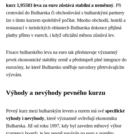
kurz 1,95583 leva za euro zůstává stabilní a neměnný
. Při
cestování do Bulharska či obchodování s bulharskými partnery
lze s tímto kurzem spolehlivě počítat. Mnoho obchodů, hotelů a
restaurací v turistických oblastech Bulharska dokonce přijímá
platby přímo v eurech, i když oficiální měnou zůstává lev.
Fixace bulharského leva na euro tak představuje významný
prvek ekonomické stability země a předstupeň plné integrace do
eurozóny, ke které Bulharsko směřuje navzdory přetrvávajícím
výzvám.
Výhody a nevýhody pevného kurzu
Pevný kurz mezi bulharským levem a eurem má své
specifické
výhody i nevýhody
, které významně ovlivňují ekonomiku
Bulharska. Již od roku 1997, kdy byl zaveden měnový výbor
(currency board), je lev pevně navázán na euro v poměru