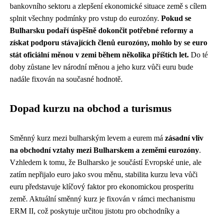
bankovního sektoru a zlepšení ekonomické situace země s cílem
splnit všechny podmínky pro vstup do eurozóny.
Pokud se
Bulharsku podaří úspěšně dokončit potřebné reformy a
získat podporu stávajících členů eurozóny, mohlo by se euro
stát oficiální měnou v zemi během několika příštích let.
Do té
doby zůstane lev národní měnou a jeho kurz vůči euru bude
nadále fixován na současné hodnotě.
Dopad kurzu na obchod a turismus
Směnný kurz mezi bulharským levem a eurem má
zásadní vliv
na obchodní vztahy mezi Bulharskem a zeměmi eurozóny
.
Vzhledem k tomu, že Bulharsko je součástí Evropské unie, ale
zatím nepřijalo euro jako svou měnu, stabilita kurzu leva vůči
euru představuje klíčový faktor pro ekonomickou prosperitu
země. Aktuální směnný kurz je fixován v rámci mechanismu
ERM II, což poskytuje určitou jistotu pro obchodníky a