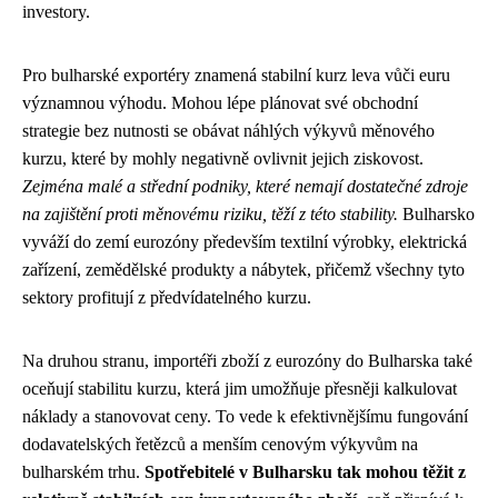
investory.
Pro bulharské exportéry znamená stabilní kurz leva vůči euru
významnou výhodu. Mohou lépe plánovat své obchodní
strategie bez nutnosti se obávat náhlých výkyvů měnového
kurzu, které by mohly negativně ovlivnit jejich ziskovost.
Zejména malé a střední podniky, které nemají dostatečné zdroje
na zajištění proti měnovému riziku, těží z této stability.
Bulharsko
vyváží do zemí eurozóny především textilní výrobky, elektrická
zařízení, zemědělské produkty a nábytek, přičemž všechny tyto
sektory profitují z předvídatelného kurzu.
Na druhou stranu, importéři zboží z eurozóny do Bulharska také
oceňují stabilitu kurzu, která jim umožňuje přesněji kalkulovat
náklady a stanovovat ceny. To vede k efektivnějšímu fungování
dodavatelských řetězců a menším cenovým výkyvům na
bulharském trhu.
Spotřebitelé v Bulharsku tak mohou těžit z