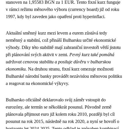
stanoven na 1,95583 BGN za 1 EUR. Tento fixní kurz funguje
v rámci režimu měnového výboru (currency board) již od roku
1997, kdy byl zaveden jako opatření proti hyperinflaci.
Aktuální směnný kurz mezi levem a eurem zůstává tedy
neměnný a stabilní, což přináší Bulharsku určité ekonomické
výhody. Díky této stabilitě mají zahraniční investoři větší jistotu
při plánování svých aktivit v zemi.
Pevný kurz také pomáhá
udržovat cenovou stabilitu a posiluje důvěru v bulharskou
ekonomiku.
Na druhou stranu, fixní kurz omezuje možnosti
Bulharské národní banky provádět nezávislou měnovou politiku
a reagovat na ekonomické výkyvy.
Bulharsko oficiálně deklarovalo svůj záměr vstoupit do
eurozóny, ale termín se několikrát posunul. Původně země
plánovala přijmout euro již kolem roku 2010, později byl cíl
posunut na rok 2015, následně na rok 2020, a nyní se hovoří o
horizontu let 2024-2025. Tento odklad je způsoben kombinací