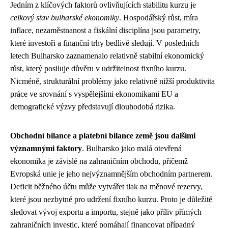
Jedním z klíčových faktorů ovlivňujících stabilitu kurzu je
celkový stav bulharské ekonomiky
. Hospodářský růst, míra
inflace, nezaměstnanost a fiskální disciplína jsou parametry,
které investoři a finanční trhy bedlivě sledují. V posledních
letech Bulharsko zaznamenalo relativně stabilní ekonomický
růst, který posiluje důvěru v udržitelnost fixního kurzu.
Nicméně, strukturální problémy jako relativně nižší produktivita
práce ve srovnání s vyspělejšími ekonomikami EU a
demografické výzvy představují dlouhodobá rizika.
Obchodní bilance a platební bilance země jsou dalšími
významnými faktory
. Bulharsko jako malá otevřená
ekonomika je závislé na zahraničním obchodu, přičemž
Evropská unie je jeho nejvýznamnějším obchodním partnerem.
Deficit běžného účtu může vytvářet tlak na měnové rezervy,
které jsou nezbytné pro udržení fixního kurzu. Proto je důležité
sledovat vývoj exportu a importu, stejně jako příliv přímých
zahraničních investic, které pomáhají financovat případný