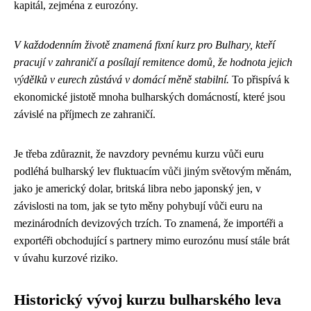
kapitál, zejména z eurozóny.
V každodenním životě znamená fixní kurz pro Bulhary, kteří
pracují v zahraničí a posílají remitence domů, že hodnota jejich
výdělků v eurech zůstává v domácí měně stabilní.
To přispívá k
ekonomické jistotě mnoha bulharských domácností, které jsou
závislé na příjmech ze zahraničí.
Je třeba zdůraznit, že navzdory pevnému kurzu vůči euru
podléhá bulharský lev fluktuacím vůči jiným světovým měnám,
jako je americký dolar, britská libra nebo japonský jen, v
závislosti na tom, jak se tyto měny pohybují vůči euru na
mezinárodních devizových trzích. To znamená, že importéři a
exportéři obchodující s partnery mimo eurozónu musí stále brát
v úvahu kurzové riziko.
Historický vývoj kurzu bulharského leva