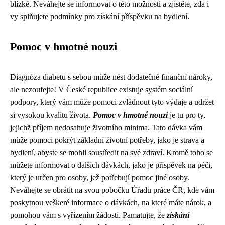
blízké. Neváhejte se informovat o této možnosti a zjistěte, zda i
vy splňujete podmínky pro získání příspěvku na bydlení.
Pomoc v hmotné nouzi
Diagnóza diabetu s sebou může nést dodatečné finanční nároky,
ale nezoufejte! V České republice existuje systém sociální
podpory, který vám může pomoci zvládnout tyto výdaje a udržet
si vysokou kvalitu života.
Pomoc v hmotné nouzi
je tu pro ty,
jejichž příjem nedosahuje životního minima. Tato dávka vám
může pomoci pokrýt základní životní potřeby, jako je strava a
bydlení, abyste se mohli soustředit na své zdraví. Kromě toho se
můžete informovat o dalších dávkách, jako je příspěvek na péči,
který je určen pro osoby, jež potřebují pomoc jiné osoby.
Neváhejte se obrátit na svou pobočku Úřadu práce ČR, kde vám
poskytnou veškeré informace o dávkách, na které máte nárok, a
pomohou vám s vyřízením žádosti. Pamatujte, že
získání