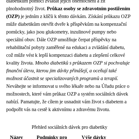
diabetikům pomoci zvládat jejich onemocnění a žít
plnohodnotný život.
Průkaz osoby se zdravotním postižením
(OZP)
je jedním z klíčů k těmto dávkám. Získání průkazu OZP
může diabetikům otevřít dveře k příspěvkům na kompenzační
pomůcky, jako jsou glukometry, inzulinové pumpy nebo
speciální obuv. Dále OZP umožňuje čerpat příspěvky na
rehabilitační pobyty zaměřené na edukaci a zvládání diabetu,
což může vést k lepší kompenzaci diabetu a zlepšení celkové
kvality života.
Mnoho diabetiků s průkazem OZP si pochvaluje
finanční úlevu, kterou jim dávky přinášejí, a oceňují také
možnost účastnit se specializovaných programů a terapií.
Neváhejte se informovat u svého lékaře nebo na Úřadu práce o
možnostech, které vám průkaz OZP a systém sociálních dávek
nabízí. Pamatujte, že cílem je usnadnit vám život s diabetem a
podpořit vás na cestě k aktivnímu a zdravému životu.
Přehled sociálních dávek pro diabetiky
Název
Podmínky pro
Výše dávky