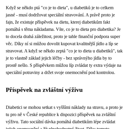
Když se někdo ptá "co je to dieta", u diabetiků je to celkem
jasné - musí dodržovat speciální stravování. A právě proto je
fajn, že existuje příspěvek na dietu, kterej diabetikům fakt
pomáhá s těma nákladama. Víte,
co je to dieta
pro diabetika? Je
to docela drahá záležitost, proto je tahle finanční podpora super
věc. Díky ní si můžou dovolit kupovat kvalitnější jídlo a líp se
stravovat. A když se někdo zeptá "co je to dieta u diabetiků", tak
je to vlastně základ jejich léčby - bez správnýho jídla by to
prostě nešlo. S příspěvkem můžou líp zvládat ty extra výdaje na
speciální potraviny a držet svoje onemocnění pod kontrolou.
Příspěvek na zvláštní výživu
Diabetici se mohou setkat s vyššími náklady na stravu, a proto je
tu pro ně v České republice k dispozici příspěvek na zvláštní
výživu. Tato sociální dávka pomáhá diabetikům lépe zvládat
jejich onemocnění a žít plnohodnotný život. Díky tomuto