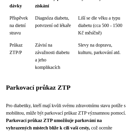
dávky
získání
Příspěvek
Diagnóza diabetu,
Liší se dle věku a typu
na dietní
potvrzení od lékaře
diabetu (cca 500 - 1500
stravu
Kč měsíčně)
Průkaz
Závisí na
Slevy na dopravu,
ZTP/P
závažnosti diabetu
kulturu, parkování atd.
a jeho
komplikacích
Parkovací průkaz ZTP
Pro diabetiky, kteří mají kvůli svému zdravotnímu stavu potíže s
mobilitou, může být parkovací průkaz ZTP významnou pomocí.
Parkovací průkaz ZTP umožňuje parkování na
vyhrazených místech blíže k cíli vaší cesty,
což oceníte