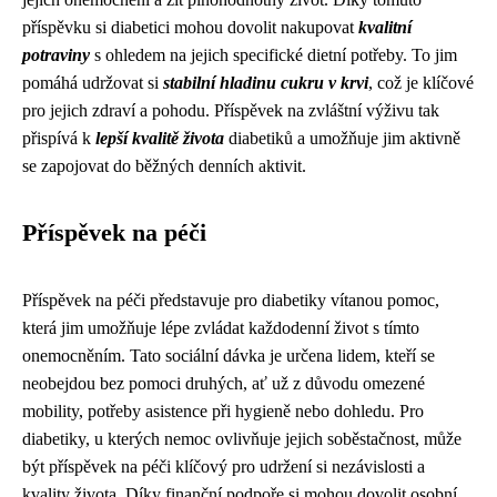
příspěvku si diabetici mohou dovolit nakupovat
kvalitní
potraviny
s ohledem na jejich specifické dietní potřeby. To jim
pomáhá udržovat si
stabilní hladinu cukru v krvi
, což je klíčové
pro jejich zdraví a pohodu. Příspěvek na zvláštní výživu tak
přispívá k
lepší kvalitě života
diabetiků a umožňuje jim aktivně
se zapojovat do běžných denních aktivit.
Příspěvek na péči
Příspěvek na péči představuje pro diabetiky vítanou pomoc,
která jim umožňuje lépe zvládat každodenní život s tímto
onemocněním. Tato sociální dávka je určena lidem, kteří se
neobejdou bez pomoci druhých, ať už z důvodu omezené
mobility, potřeby asistence při hygieně nebo dohledu. Pro
diabetiky, u kterých nemoc ovlivňuje jejich soběstačnost, může
být příspěvek na péči klíčový pro udržení si nezávislosti a
kvality života. Díky finanční podpoře si mohou dovolit osobní