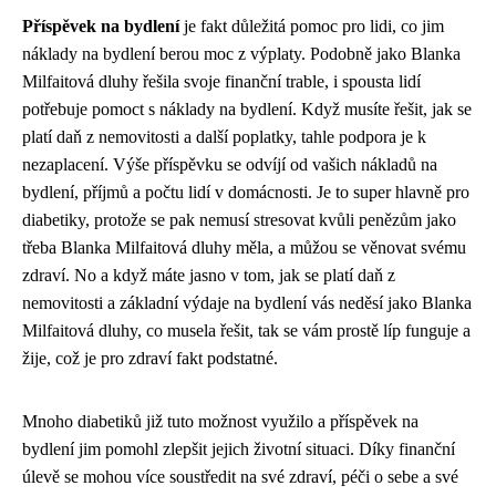
Příspěvek na bydlení
je fakt důležitá pomoc pro lidi, co jim
náklady na bydlení berou moc z výplaty. Podobně jako
Blanka
Milfaitová dluhy
řešila svoje finanční trable, i spousta lidí
potřebuje pomoct s náklady na bydlení. Když musíte řešit,
jak se
platí daň z nemovitosti
a další poplatky, tahle podpora je k
nezaplacení. Výše příspěvku se odvíjí od vašich nákladů na
bydlení, příjmů a počtu lidí v domácnosti. Je to super hlavně pro
diabetiky, protože se pak nemusí stresovat kvůli penězům jako
třeba Blanka Milfaitová dluhy měla, a můžou se věnovat svému
zdraví. No a když máte jasno v tom, jak se platí daň z
nemovitosti a základní výdaje na bydlení vás neděsí jako Blanka
Milfaitová dluhy, co musela řešit, tak se vám prostě líp funguje a
žije, což je pro zdraví fakt podstatné.
Mnoho diabetiků již tuto možnost využilo a příspěvek na
bydlení jim pomohl zlepšit jejich životní situaci. Díky finanční
úlevě se mohou více soustředit na své zdraví, péči o sebe a své