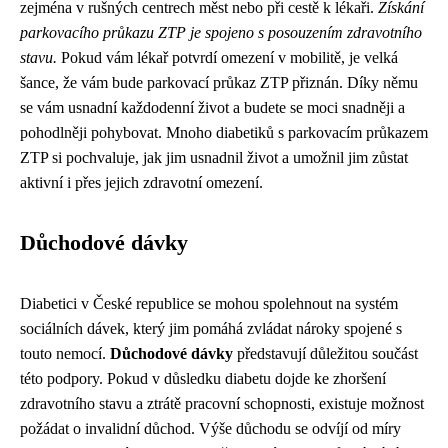
zejména v rušných centrech měst nebo při cestě k lékaři.
Získání
parkovacího průkazu ZTP je spojeno s posouzením zdravotního
stavu.
Pokud vám lékař potvrdí omezení v mobilitě, je velká
šance, že vám bude parkovací průkaz ZTP přiznán. Díky němu
se vám usnadní každodenní život a budete se moci snadněji a
pohodlněji pohybovat. Mnoho diabetiků s parkovacím průkazem
ZTP si pochvaluje, jak jim usnadnil život a umožnil jim zůstat
aktivní i přes jejich zdravotní omezení.
Důchodové dávky
Diabetici v České republice se mohou spolehnout na systém
sociálních dávek, který jim pomáhá zvládat nároky spojené s
touto nemocí.
Důchodové dávky
představují důležitou součást
této podpory. Pokud v důsledku diabetu dojde ke zhoršení
zdravotního stavu a ztrátě pracovní schopnosti, existuje možnost
požádat o invalidní důchod. Výše důchodu se odvíjí od míry