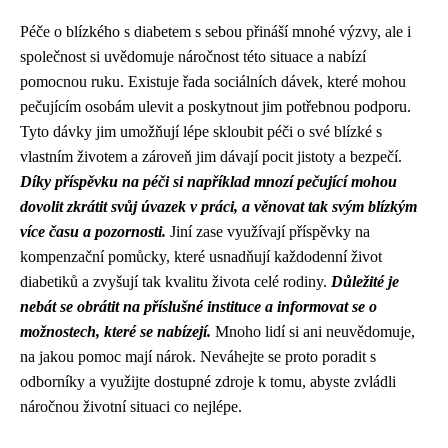
Péče o blízkého s diabetem s sebou přináší mnohé výzvy, ale i
společnost si uvědomuje náročnost této situace a nabízí
pomocnou ruku. Existuje řada sociálních dávek, které mohou
pečujícím osobám ulevit a poskytnout jim potřebnou podporu.
Tyto dávky jim umožňují lépe skloubit péči o své blízké s
vlastním životem a zároveň jim dávají pocit jistoty a bezpečí.
Díky příspěvku na péči si například mnozí pečující mohou
dovolit zkrátit svůj úvazek v práci, a věnovat tak svým blízkým
více času a pozornosti.
Jiní zase využívají příspěvky na
kompenzační pomůcky, které usnadňují každodenní život
diabetiků a zvyšují tak kvalitu života celé rodiny.
Důležité je
nebát se obrátit na příslušné instituce a informovat se o
možnostech, které se nabízejí.
Mnoho lidí si ani neuvědomuje,
na jakou pomoc mají nárok. Neváhejte se proto poradit s
odborníky a využijte dostupné zdroje k tomu, abyste zvládli
náročnou životní situaci co nejlépe.