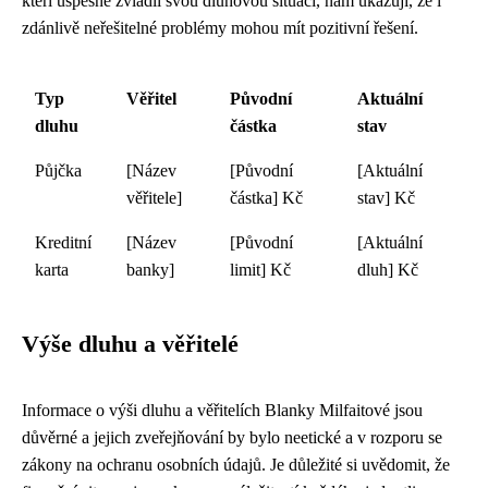
kteří úspěšně zvládli svou dluhovou situaci, nám ukazují, že i
zdánlivě neřešitelné problémy mohou mít pozitivní řešení.
Typ
Věřitel
Původní
Aktuální
dluhu
částka
stav
Půjčka
[Název
[Původní
[Aktuální
věřitele]
částka] Kč
stav] Kč
Kreditní
[Název
[Původní
[Aktuální
karta
banky]
limit] Kč
dluh] Kč
Výše dluhu a věřitelé
Informace o výši dluhu a věřitelích Blanky Milfaitové jsou
důvěrné a jejich zveřejňování by bylo neetické a v rozporu se
zákony na ochranu osobních údajů. Je důležité si uvědomit, že