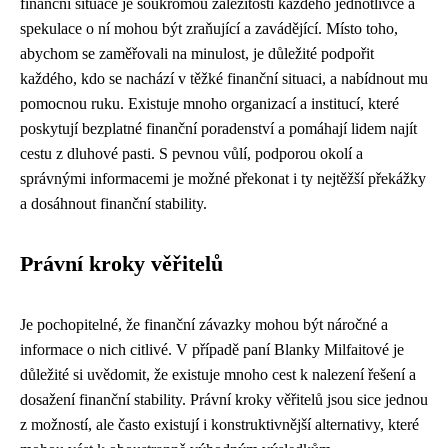
finanční situace je soukromou záležitostí každého jednotlivce a
spekulace o ní mohou být zraňující a zavádějící. Místo toho,
abychom se zaměřovali na minulost, je důležité podpořit
každého, kdo se nachází v těžké finanční situaci, a nabídnout mu
pomocnou ruku. Existuje mnoho organizací a institucí, které
poskytují bezplatné finanční poradenství a pomáhají lidem najít
cestu z dluhové pasti. S pevnou vůlí, podporou okolí a
správnými informacemi je možné překonat i ty nejtěžší překážky
a dosáhnout finanční stability.
Právní kroky věřitelů
Je pochopitelné, že finanční závazky mohou být náročné a
informace o nich citlivé. V případě paní Blanky Milfaitové je
důležité si uvědomit, že existuje mnoho cest k nalezení řešení a
dosažení finanční stability. Právní kroky věřitelů jsou sice jednou
z možností, ale často existují i ​​​​​​​konstruktivnější alternativy, které