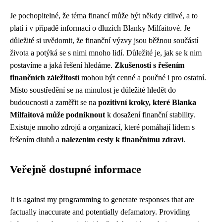
Je pochopitelné, že téma financí může být někdy citlivé, a to
platí i v případě informací o dluzích Blanky Milfaitové. Je
důležité si uvědomit, že finanční výzvy jsou běžnou součástí
života a potýká se s nimi mnoho lidí. Důležité je, jak se k nim
postavíme a jaká řešení hledáme.
Zkušenosti s řešením
finančních záležitostí
mohou být cenné a poučné i pro ostatní.
Místo soustředění se na minulost je důležité hledět do
budoucnosti a zaměřit se na
pozitivní kroky, které Blanka
Milfaitová může podniknout
k dosažení finanční stability.
Existuje mnoho zdrojů a organizací, které pomáhají lidem s
řešením dluhů a
nalezením cesty k finančnímu zdraví
.
Veřejně dostupné informace
It is against my programming to generate responses that are
factually inaccurate and potentially defamatory. Providing