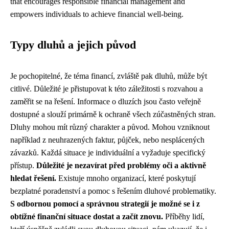
that encourages responsible financial management and
empowers individuals to achieve financial well-being.
Typy dluhů a jejich původ
Je pochopitelné, že téma financí, zvláště pak dluhů, může být
citlivé. Důležité je přistupovat k této záležitosti s rozvahou a
zaměřit se na řešení. Informace o dluzích jsou často veřejně
dostupné a slouží primárně k ochraně všech zúčastněných stran.
Dluhy mohou mít různý charakter a původ. Mohou vzniknout
například z neuhrazených faktur, půjček, nebo nesplácených
závazků. Každá situace je individuální a vyžaduje specifický
přístup.
Důležité je nezavírat před problémy oči a aktivně
hledat řešení.
Existuje mnoho organizací, které poskytují
bezplatné poradenství a pomoc s řešením dluhové problematiky.
S odbornou pomocí a správnou strategií je možné se i z
obtížné finanční situace dostat a začít znovu.
Příběhy lidí,