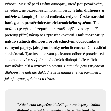
výnosu. Mezi ně patří i státní dluhopisy, které jsou považovány
za jednu z nejbezpečnějších forem investic.
Státní dluhopisy si
můžete zakoupit přímo od emitenta, tedy od České národní
banky, a to prostřednictvím elektronického systému.
Tato
možnost je výhodná zejména pro zkušenější investory, kteří
preferují přímý nákup bez zprostředkovatelů.
Další možností je
nákup státních dluhopisů prostřednictvím obchodníků s
cennými papíry, jako jsou banky nebo licencované investiční
společnosti.
Tyto instituce vám poskytnou odborné poradenství
a pomohou vám s výběrem vhodných dluhopisů dle vašich
investičních cílů a rizikového profilu.
Před nákupem jakýchkoli
dluhopisů je důležité důkladně se seznámit s jejich parametry,
jako je výnos, splatnost a riziko.
Kde hledat bezpečné útočiště pro své úspory? Státní
dluhopisy, ať už je nakupujete přes svého bankéře,