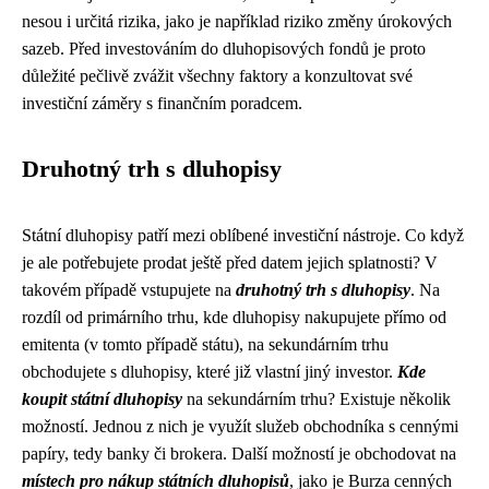
nesou i určitá rizika, jako je například riziko změny úrokových
sazeb. Před investováním do dluhopisových fondů je proto
důležité pečlivě zvážit všechny faktory a konzultovat své
investiční záměry s finančním poradcem.
Druhotný trh s dluhopisy
Státní dluhopisy patří mezi oblíbené investiční nástroje. Co když
je ale potřebujete prodat ještě před datem jejich splatnosti? V
takovém případě vstupujete na
druhotný trh s dluhopisy
. Na
rozdíl od primárního trhu, kde dluhopisy nakupujete přímo od
emitenta (v tomto případě státu), na sekundárním trhu
obchodujete s dluhopisy, které již vlastní jiný investor.
Kde
koupit státní dluhopisy
na sekundárním trhu? Existuje několik
možností. Jednou z nich je využít služeb obchodníka s cennými
papíry, tedy banky či brokera. Další možností je obchodovat na
místech pro nákup státních dluhopisů
, jako je Burza cenných