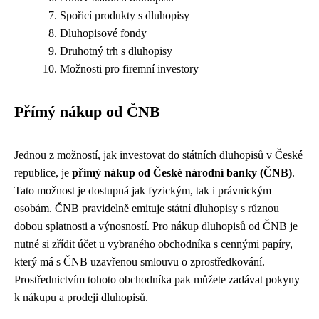
Spořicí produkty s dluhopisy
Dluhopisové fondy
Druhotný trh s dluhopisy
Možnosti pro firemní investory
Přímý nákup od ČNB
Jednou z možností, jak investovat do státních dluhopisů v České
republice, je
přímý nákup od České národní banky (ČNB)
.
Tato možnost je dostupná jak fyzickým, tak i právnickým
osobám. ČNB pravidelně emituje státní dluhopisy s různou
dobou splatnosti a výnosností. Pro nákup dluhopisů od ČNB je
nutné si zřídit účet u vybraného obchodníka s cennými papíry,
který má s ČNB uzavřenou smlouvu o zprostředkování.
Prostřednictvím tohoto obchodníka pak můžete zadávat pokyny
k nákupu a prodeji dluhopisů.