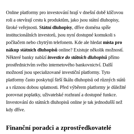
Online platformy pro investování hrají v dnešní době klíčovou
roli a otevírají cestu k produktům, jako jsou státní dluhopisy,
široké veřejnosti.
Státní dluhopisy
, dříve doména spíše
institucionálních investorů, jsou nyní dostupné komukoli s
počítačem nebo chytrým telefonem. Kde ale hledat
místa pro
nákup státních dluhopisů
online? Existuje několik možností.
Některé banky nabízí
investice do státních dluhopisů
přímo
prostřednictvím svého internetového bankovnictví. Další
možností jsou specializované investiční platformy. Tyto
platformy často poskytují širší škálu dluhopisů od různých států
a s různou dobou splatnosti. Před výběrem platformy je důležité
porovnat poplatky, uživatelské rozhraní a dostupné funkce.
Investování do státních dluhopisů online je tak jednodušší než
kdy dříve.
Finanční poradci a zprostředkovatelé