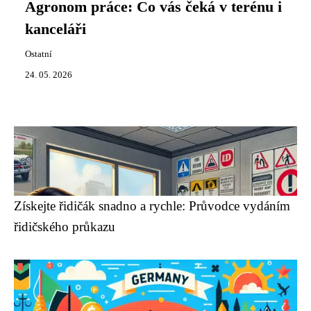
Agronom práce: Co vás čeká v terénu i
kanceláři
Ostatní
24. 05. 2026
Získejte řidičák snadno a rychle: Průvodce vydáním
řidičského průkazu