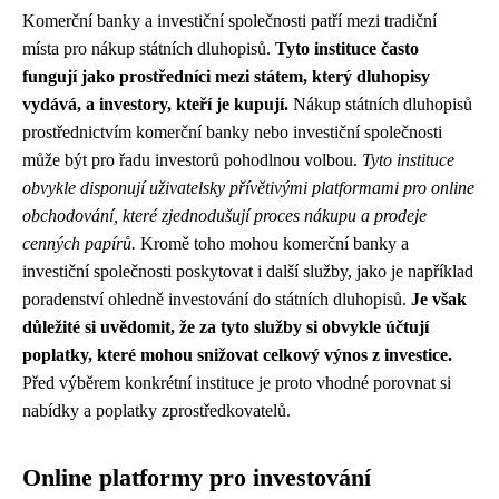
Komerční banky a investiční společnosti patří mezi tradiční
místa pro nákup státních dluhopisů.
Tyto instituce často
fungují jako prostředníci mezi státem, který dluhopisy
vydává, a investory, kteří je kupují.
Nákup státních dluhopisů
prostřednictvím komerční banky nebo investiční společnosti
může být pro řadu investorů pohodlnou volbou.
Tyto instituce
obvykle disponují uživatelsky přívětivými platformami pro online
obchodování, které zjednodušují proces nákupu a prodeje
cenných papírů.
Kromě toho mohou komerční banky a
investiční společnosti poskytovat i další služby, jako je například
poradenství ohledně investování do státních dluhopisů.
Je však
důležité si uvědomit, že za tyto služby si obvykle účtují
poplatky, které mohou snižovat celkový výnos z investice.
Před výběrem konkrétní instituce je proto vhodné porovnat si
nabídky a poplatky zprostředkovatelů.
Online platformy pro investování