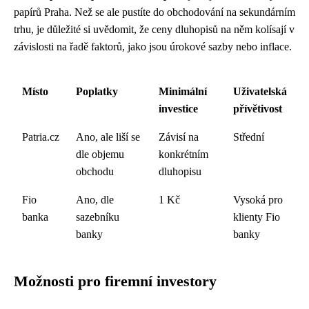
papírů Praha. Než se ale pustíte do obchodování na sekundárním
trhu, je důležité si uvědomit, že ceny dluhopisů na něm kolísají v
závislosti na řadě faktorů, jako jsou úrokové sazby nebo inflace.
Místo
Poplatky
Minimální
Uživatelská
investice
přívětivost
Patria.cz
Ano, ale liší se
Závisí na
Střední
dle objemu
konkrétním
obchodu
dluhopisu
Fio
Ano, dle
1 Kč
Vysoká pro
banka
sazebníku
klienty Fio
banky
banky
Možnosti pro firemní investory