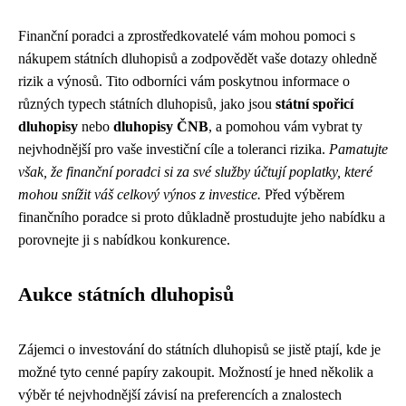
Finanční poradci a zprostředkovatelé vám mohou pomoci s
nákupem státních dluhopisů a zodpovědět vaše dotazy ohledně
rizik a výnosů. Tito odborníci vám poskytnou informace o
různých typech státních dluhopisů, jako jsou
státní spořicí
dluhopisy
nebo
dluhopisy ČNB
, a pomohou vám vybrat ty
nejvhodnější pro vaše investiční cíle a toleranci rizika.
Pamatujte
však, že finanční poradci si za své služby účtují poplatky, které
mohou snížit váš celkový výnos z investice.
Před výběrem
finančního poradce si proto důkladně prostudujte jeho nabídku a
porovnejte ji s nabídkou konkurence.
Aukce státních dluhopisů
Zájemci o investování do státních dluhopisů se jistě ptají, kde je
možné tyto cenné papíry zakoupit. Možností je hned několik a
výběr té nejvhodnější závisí na preferencích a znalostech