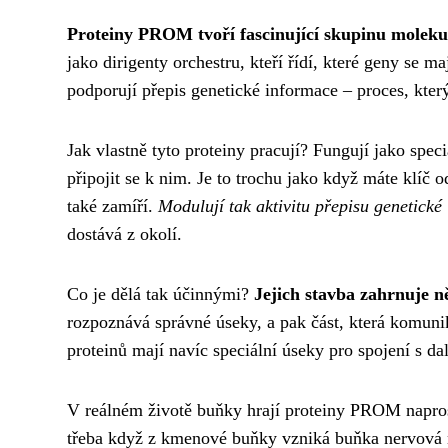
Proteiny PROM tvoří fascinující skupinu moleku
jako dirigenty orchestru, kteří řídí, které geny se m
podporují přepis genetické informace – proces, kter
Jak vlastně tyto proteiny pracují? Fungují jako spe
připojit se k nim. Je to trochu jako když máte klíč
také zamíří.
Modulují tak aktivitu přepisu genetické
dostává z okolí.
Co je dělá tak účinnými?
Jejich stavba zahrnuje ně
rozpoznává správné úseky, a pak část, která komun
proteinů mají navíc speciální úseky pro spojení s 
V reálném životě buňky hrají proteiny PROM napro
třeba když z kmenové buňky vzniká buňka nervová n