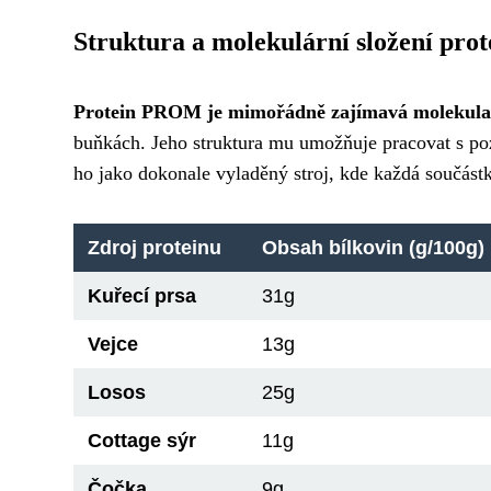
Struktura a molekulární složení pr
Protein PROM je mimořádně zajímavá molekula
buňkách. Jeho struktura mu umožňuje pracovat s pozo
ho jako dokonale vyladěný stroj, kde každá součást
Zdroj proteinu
Obsah bílkovin (g/100g)
Kuřecí prsa
31g
Vejce
13g
Losos
25g
Cottage sýr
11g
Čočka
9g