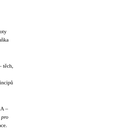
oty
uňka
 těch,
incipů
NA –
 pro
ace.