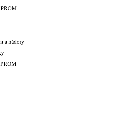
inu PROM
i a nádory
ky
nu PROM