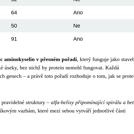
64
Ano
50
Ne
91
Ano
ec aminokyselin v přesném pořadí
, který funguje jako stave
cké úseky, bez nichž by protein nemohl fungovat. Každá
ch genech – a právě toto pořadí rozhoduje o tom, jak se prote
pravidelné struktury –
alfa-helixy připomínající spirálu a bet
íkovým vazbám, které mezi sebou vytváří jednotlivé části