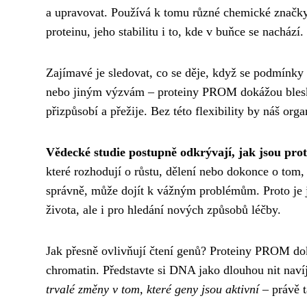
a upravovat. Používá k tomu různé chemické značky
proteinu, jeho stabilitu i to, kde v buňce se nachází.
Zajímavé je sledovat, co se děje, když se podmínky 
nebo jiným výzvám – proteiny PROM dokážou blesko
přizpůsobí a přežije. Bez této flexibility by náš or
Vědecké studie postupně odkrývají, jak jsou pr
které rozhodují o růstu, dělení nebo dokonce o tom,
správně, může dojít k vážným problémům. Proto je j
života, ale i pro hledání nových způsobů léčby.
Jak přesně ovlivňují čtení genů? Proteiny PROM dok
chromatin. Představte si DNA jako dlouhou nit navíj
trvalé změny v tom, které geny jsou aktivní
– právě t