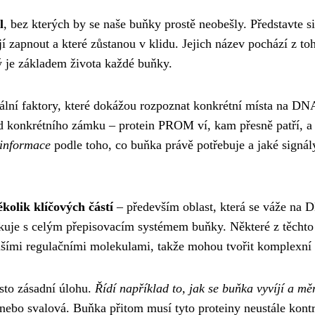
l
, bez kterých by se naše buňky prostě neobešly. Představte si
ají zapnout a které zůstanou v klidu. Jejich název pochází z to
ý je základem života každé buňky.
ciální faktory, které dokážou rozpoznat konkrétní místa na DN
 od konkrétního zámku – protein PROM ví, kam přesně patří, a
 informace
podle toho, co buňka právě potřebuje a jaké signál
kolik klíčových částí
– především oblast, která se váže na 
ikuje s celým přepisovacím systémem buňky. Některé z těchto
dalšími regulačními molekulami, takže mohou tvořit komplexní
sto zásadní úlohu.
Řídí například to, jak se buňka vyvíjí a mě
ebo svalová. Buňka přitom musí tyto proteiny neustále kontr