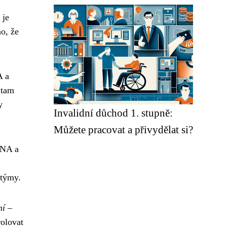
 je
ho, že
A a
 tam
y
Invalidní důchod 1. stupně:
Můžete pracovat a přivydělat si?
DNA a
 týmy.
ní
–
olovat