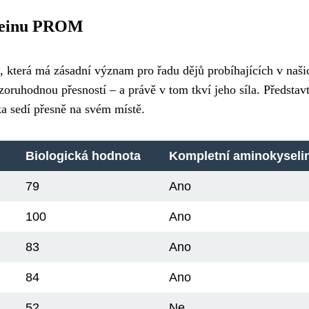
oteinu PROM
, která má zásadní význam pro řadu dějů probíhajících v naši
ruhodnou přesností – a právě v tom tkví jeho síla. Představt
ka sedí přesně na svém místě.
Biologická hodnota
Kompletní aminokyseli
79
Ano
100
Ano
83
Ano
84
Ano
52
Ne