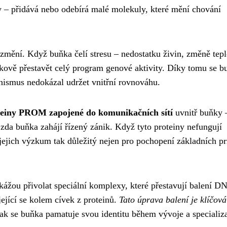
 – přidává nebo odebírá malé molekuly, které mění chování
změní. Když buňka čelí stresu – nedostatku živin, změně tepl
vě přestavět celý program genové aktivity. Díky tomu se b
ganismus nedokázal udržet vnitřní rovnováhu.
oteiny PROM zapojené do komunikačních sítí
uvnitř buňky –
 zda buňka zahájí řízený zánik. Když tyto proteiny nefungují
ejich výzkum tak důležitý nejen pro pochopení základních pr
ážou přivolat speciální komplexy, které přestavují balení D
ející se kolem cívek z proteinů.
Tato úprava balení je klíčová
ak se buňka pamatuje svou identitu během vývoje a specializ