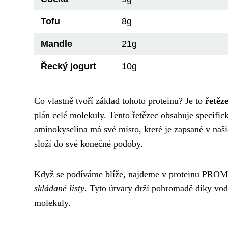
Tofu
8g
Mandle
21g
Řecký jogurt
10g
Co vlastně tvoří základ tohoto proteinu? Je to
řetěz
plán celé molekuly. Tento řetězec obsahuje specifi
aminokyselina má své místo, které je zapsané v naši
složí do své konečné podoby.
Když se podíváme blíže, najdeme v proteinu PROM 
skládané listy
. Tyto útvary drží pohromadě díky vod
molekuly.