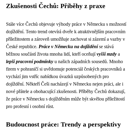
Zkušenosti Čechů: Příběhy z praxe
Stále více Čechů objevuje výhody práce v Německu s možností
dojíždění. Tento trend otevírá dveře k atraktivnějším pracovním
příležitostem a zároveň umožňuje zachovat si zázemí a vazby v
České republice.
Práce v Německu na dojíždění
se stává
běžnou součástí života mnoha lidí, kteří oceňují
vyšší mzdy
a
lepší pracovní podmínky
u našich západních sousedů. Mnoho
firem v pohraničí si uvědomuje potenciál českých pracovníků a
vychází jim vstříc nabídkou úvazků uzpůsobených pro
dojíždění. Někteří Češi nacházejí v Německu nejen práci, ale i
nové přátele a obohacující zkušenosti. Příběhy Čechů dokazují,
že práce v Německu s dojížděním může být skvělou příležitostí
pro profesní i osobní růst.
Budoucnost práce: Trendy a perspektivy