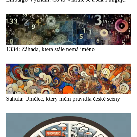
1334: Záhada, která stále nemá jméno
Sahula: Umělec, který mění pravidla české scény