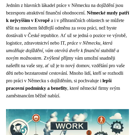
Jedním z hlavních lákadel práce v Německu na dojíždění jsou
bezesporu atraktivní finanční ohodnocení.
Německé mzdy patří
k nejvyšším v Evropě
a i v příhraničních oblastech se můžete
těšit na mnohem štědřejší odměnu za svou práci, než byste
dostávali v České republice. Ať už se jedná o pozice ve výrobě,
logistice, zdravotnictví nebo IT,
práce v Německu, která
umožňuje dojíždění, vám otevírá dveře k finanční stabilitě a
novým možnostem.
Zvýšené příjmy vám umožní snadněji
našetřit na vaše sny, ať už je to nový domov, vzdělání pro vaše
děti nebo bezstarostné cestování. Mnoho lidí, kteří se rozhodli
pro práci v Německu s dojížděním, si pochvaluje i
lepší
pracovní podmínky a benefity
, které německé firmy svým
zaměstnancům běžně nabízí.