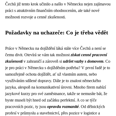
Čechů již tento krok učinilo a našlo v Německu nejen zajímavou
práci s atraktivním finančním ohodnocením, ale také nové
možnosti rozvoje a cenné zkušenosti.
Požadavky na uchazeče: Co je třeba vědět
Práce v Německu na dojíždění láká stále více Čechů a není se
čemu divit. Otevírá se vám tak možnost
získat cenné pracovní
zkušenosti
v zahraničí a zároveň si
udržet vazby s domovem
. Co
je pro práci v Německu s dojížděním potřeba? V první řadě je to
samozřejmě ochota dojíždět, ať už vlastním autem, nebo
využíváním sdílené dopravy. Dále je to znalost německého
jazyka, alespoň na komunikativní úrovni. Mnoho firem nabízí
jazykové kurzy pro své zaměstnance, takže se nemusíte bát, že
byste museli být hned od začátku perfektní. A co se týče
pracovních pozic, ty jsou
opravdu rozmanité
. Od dělnických
profesí v průmyslu a stavebnictví, přes pozice v logistice a