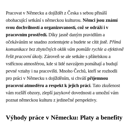
Pracovat v Německu a dojíždět z Česka s sebou přináší
obohacující setkání s německou kulturou.
Němci jsou známí
svou dochvilností a organizovaností, což se odráží i v
pracovním prostředí.
Díky jasně daným pravidlům a
očekáváním se snadno zorientujete a budete se cítit jistě.
Přímá
komunikace bez zbytečných oklik vám pomůže rychle a efektivně
řešit pracovní úkoly.
Zároveň se ale setkáte s přátelskou a
vstřícnou atmosférou, kde si lidé navzájem pomáhají a budují
pevné vztahy i na pracovišti. Mnoho Čechů, kteří se rozhodli
pro práci v Německu s dojížděním, si chválí
příjemnou
pracovní atmosféru a respekt k jejich práci
. Tato zkušenost
vám rozšíří obzory, zlepší jazykové dovednosti a umožní vám
poznat německou kulturu z jedinečné perspektivy.
Výhody práce v Německu: Platy a benefity