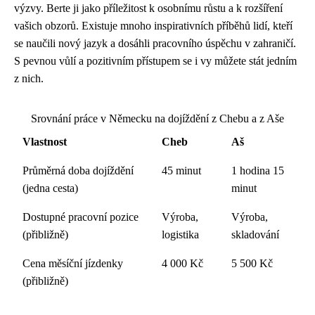
výzvy. Berte ji jako příležitost k osobnímu růstu a k rozšíření
vašich obzorů. Existuje mnoho inspirativních příběhů lidí, kteří
se naučili nový jazyk a dosáhli pracovního úspěchu v zahraničí.
S pevnou vůlí a pozitivním přístupem se i vy můžete stát jedním
z nich.
Srovnání práce v Německu na dojíždění z Chebu a z Aše
Vlastnost
Cheb
Aš
Průměrná doba dojíždění
45 minut
1 hodina 15
(jedna cesta)
minut
Dostupné pracovní pozice
Výroba,
Výroba,
(přibližně)
logistika
skladování
Cena měsíční jízdenky
4 000 Kč
5 500 Kč
(přibližně)