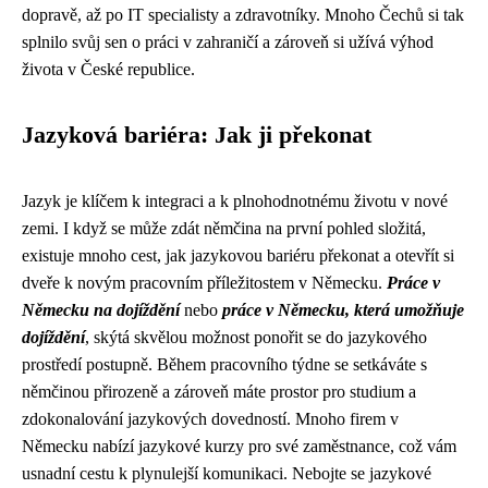
dopravě, až po IT specialisty a zdravotníky. Mnoho Čechů si tak
splnilo svůj sen o práci v zahraničí a zároveň si užívá výhod
života v České republice.
Jazyková bariéra: Jak ji překonat
Jazyk je klíčem k integraci a k plnohodnotnému životu v nové
zemi. I když se může zdát němčina na první pohled složitá,
existuje mnoho cest, jak jazykovou bariéru překonat a otevřít si
dveře k novým pracovním příležitostem v Německu.
Práce v
Německu na dojíždění
nebo
práce v Německu, která umožňuje
dojíždění
, skýtá skvělou možnost ponořit se do jazykového
prostředí postupně. Během pracovního týdne se setkáváte s
němčinou přirozeně a zároveň máte prostor pro studium a
zdokonalování jazykových dovedností. Mnoho firem v
Německu nabízí jazykové kurzy pro své zaměstnance, což vám
usnadní cestu k plynulejší komunikaci. Nebojte se jazykové