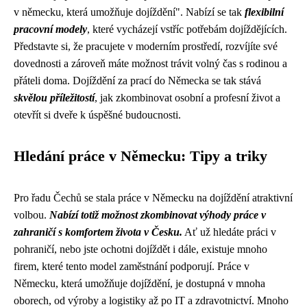
v německu, která umožňuje dojíždění". Nabízí se tak
flexibilní
pracovní modely
, které vycházejí vstříc potřebám dojíždějících.
Představte si, že pracujete v moderním prostředí, rozvíjíte své
dovednosti a zároveň máte možnost trávit volný čas s rodinou a
přáteli doma. Dojíždění za prací do Německa se tak stává
skvělou příležitostí
, jak zkombinovat osobní a profesní život a
otevřít si dveře k úspěšné budoucnosti.
Hledání práce v Německu: Tipy a triky
Pro řadu Čechů se stala práce v Německu na dojíždění atraktivní
volbou.
Nabízí totiž možnost zkombinovat výhody práce v
zahraničí s komfortem života v Česku.
Ať už hledáte práci v
pohraničí, nebo jste ochotni dojíždět i dále, existuje mnoho
firem, které tento model zaměstnání podporují. Práce v
Německu, která umožňuje dojíždění, je dostupná v mnoha
oborech, od výroby a logistiky až po IT a zdravotnictví. Mnoho