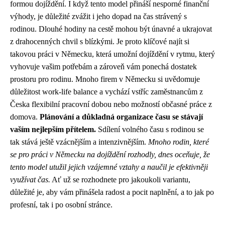
formou dojíždění. I když tento model přináší nesporné finanční
výhody, je důležité zvážit i jeho dopad na čas strávený s
rodinou. Dlouhé hodiny na cestě mohou být únavné a ukrajovat
z drahocenných chvil s blízkými. Je proto klíčové najít si
takovou práci v Německu, která umožní dojíždění v rytmu, který
vyhovuje vašim potřebám a zároveň vám ponechá dostatek
prostoru pro rodinu. Mnoho firem v Německu si uvědomuje
důležitost work-life balance a vychází vstříc zaměstnancům z
Česka flexibilní pracovní dobou nebo možností občasné práce z
domova.
Plánování a důkladná organizace času se stávají
vaším nejlepším přítelem.
Sdílení volného času s rodinou se
tak stává ještě vzácnějším a intenzivnějším.
Mnoho rodin, které
se pro práci v Německu na dojíždění rozhodly, dnes oceňuje, že
tento model utužil jejich vzájemné vztahy a naučil je efektivněji
využívat čas.
Ať už se rozhodnete pro jakoukoli variantu,
důležité je, aby vám přinášela radost a pocit naplnění, a to jak po
profesní, tak i po osobní stránce.