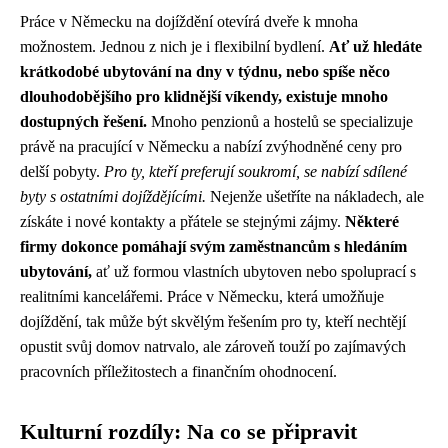
Práce v Německu na dojíždění otevírá dveře k mnoha
možnostem. Jednou z nich je i flexibilní bydlení.
Ať už hledáte
krátkodobé ubytování na dny v týdnu, nebo spíše něco
dlouhodobějšího pro klidnější víkendy, existuje mnoho
dostupných řešení.
Mnoho penzionů a hostelů se specializuje
právě na pracující v Německu a nabízí zvýhodněné ceny pro
delší pobyty.
Pro ty, kteří preferují soukromí, se nabízí sdílené
byty s ostatními dojíždějícími.
Nejenže ušetříte na nákladech, ale
získáte i nové kontakty a přátele se stejnými zájmy.
Některé
firmy dokonce pomáhají svým zaměstnancům s hledáním
ubytování,
ať už formou vlastních ubytoven nebo spoluprací s
realitními kancelářemi. Práce v Německu, která umožňuje
dojíždění, tak může být skvělým řešením pro ty, kteří nechtějí
opustit svůj domov natrvalo, ale zároveň touží po zajímavých
pracovních příležitostech a finančním ohodnocení.
Kulturní rozdíly: Na co se připravit