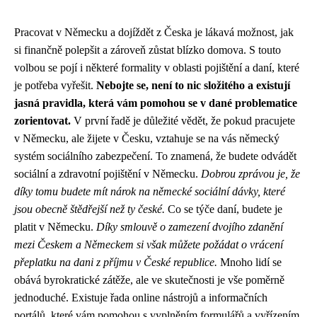
Pracovat v Německu a dojíždět z Česka je lákavá možnost, jak
si finančně polepšit a zároveň zůstat blízko domova. S touto
volbou se pojí i některé formality v oblasti pojištění a daní, které
je potřeba vyřešit.
Nebojte se, není to nic složitého a existují
jasná pravidla, která vám pomohou se v dané problematice
zorientovat.
V první řadě je důležité vědět, že pokud pracujete
v Německu, ale žijete v Česku, vztahuje se na vás německý
systém sociálního zabezpečení. To znamená, že budete odvádět
sociální a zdravotní pojištění v Německu.
Dobrou zprávou je, že
díky tomu budete mít nárok na německé sociální dávky, které
jsou obecně štědřejší než ty české.
Co se týče daní, budete je
platit v Německu.
Díky smlouvě o zamezení dvojího zdanění
mezi Českem a Německem si však můžete požádat o vrácení
přeplatku na dani z příjmu v České republice.
Mnoho lidí se
obává byrokratické zátěže, ale ve skutečnosti je vše poměrně
jednoduché. Existuje řada online nástrojů a informačních
portálů, které vám pomohou s vyplněním formulářů a vyřízením