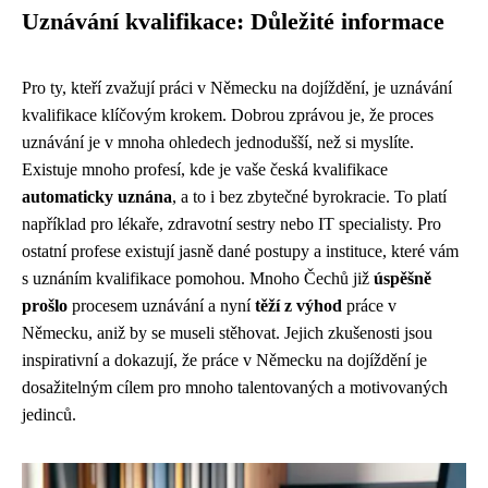
Uznávání kvalifikace: Důležité informace
Pro ty, kteří zvažují práci v Německu na dojíždění, je uznávání
kvalifikace klíčovým krokem. Dobrou zprávou je, že proces
uznávání je v mnoha ohledech jednodušší, než si myslíte.
Existuje mnoho profesí, kde je vaše česká kvalifikace
automaticky uznána
, a to i bez zbytečné byrokracie. To platí
například pro lékaře, zdravotní sestry nebo IT specialisty. Pro
ostatní profese existují jasně dané postupy a instituce, které vám
s uznáním kvalifikace pomohou. Mnoho Čechů již
úspěšně
prošlo
procesem uznávání a nyní
těží z výhod
práce v
Německu, aniž by se museli stěhovat. Jejich zkušenosti jsou
inspirativní a dokazují, že práce v Německu na dojíždění je
dosažitelným cílem pro mnoho talentovaných a motivovaných
jedinců.