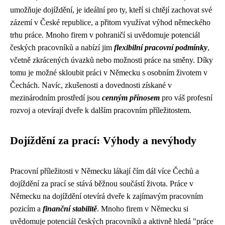
umožňuje dojíždění, je ideální pro ty, kteří si chtějí zachovat své
zázemí v České republice, a přitom využívat výhod německého
trhu práce. Mnoho firem v pohraničí si uvědomuje potenciál
českých pracovníků a nabízí jim
flexibilní pracovní podmínky
,
včetně zkrácených úvazků nebo možnosti práce na směny. Díky
tomu je možné skloubit práci v Německu s osobním životem v
Čechách. Navíc, zkušenosti a dovednosti získané v
mezinárodním prostředí jsou
cenným přínosem
pro váš profesní
rozvoj a otevírají dveře k dalším pracovním příležitostem.
Dojíždění za prací: Výhody a nevýhody
Pracovní příležitosti v Německu lákají čím dál více Čechů a
dojíždění za prací se stává běžnou součástí života. Práce v
Německu na dojíždění otevírá dveře k zajímavým pracovním
pozicím a
finanční stabilitě
. Mnoho firem v Německu si
uvědomuje potenciál českých pracovníků a aktivně hledá "práce