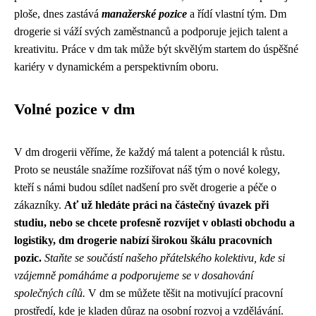
ploše, dnes zastává
manažerské pozice
a řídí vlastní tým. Dm
drogerie si váží svých zaměstnanců a podporuje jejich talent a
kreativitu. Práce v dm tak může být skvělým startem do úspěšné
kariéry v dynamickém a perspektivním oboru.
Volné pozice v dm
V dm drogerii věříme, že každý má talent a potenciál k růstu.
Proto se neustále snažíme rozšiřovat náš tým o nové kolegy,
kteří s námi budou sdílet nadšení pro svět drogerie a péče o
zákazníky.
Ať už hledáte práci na částečný úvazek při
studiu, nebo se chcete profesně rozvíjet v oblasti obchodu a
logistiky, dm drogerie nabízí širokou škálu pracovních
pozic.
Staňte se součástí našeho přátelského kolektivu, kde si
vzájemně pomáháme a podporujeme se v dosahování
společných cílů.
V dm se můžete těšit na motivující pracovní
prostředí, kde je kladen důraz na osobní rozvoj a vzdělávání.