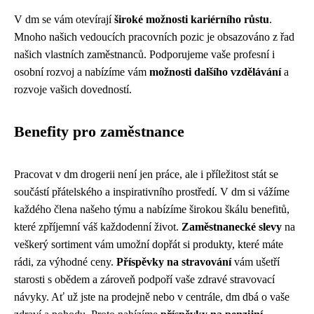
V dm se vám otevírají
široké možnosti kariérního růstu
.
Mnoho našich vedoucích pracovních pozic je obsazováno z řad
našich vlastních zaměstnanců. Podporujeme vaše profesní i
osobní rozvoj a nabízíme vám
možnosti dalšího vzdělávání
a
rozvoje vašich dovedností.
Benefity pro zaměstnance
Pracovat v dm drogerii není jen práce, ale i příležitost stát se
součástí přátelského a inspirativního prostředí. V dm si vážíme
každého člena našeho týmu a nabízíme širokou škálu benefitů,
které zpříjemní váš každodenní život.
Zaměstnanecké slevy
na
veškerý sortiment vám umožní dopřát si produkty, které máte
rádi, za výhodné ceny.
Příspěvky na stravování
vám ušetří
starosti s obědem a zároveň podpoří vaše zdravé stravovací
návyky. Ať už jste na prodejně nebo v centrále, dm dbá o vaše