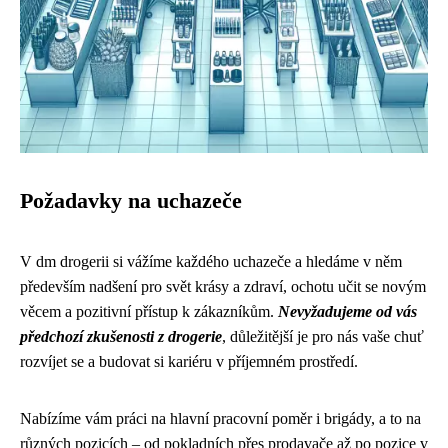
Požadavky na uchazeče
V dm drogerii si vážíme každého uchazeče a hledáme v něm
především nadšení pro svět krásy a zdraví, ochotu učit se novým
věcem a pozitivní přístup k zákazníkům.
Nevyžadujeme od vás
předchozí zkušenosti z drogerie
, důležitější je pro nás vaše chuť
rozvíjet se a budovat si kariéru v příjemném prostředí.
Nabízíme vám práci na hlavní pracovní poměr i brigády, a to na
různých pozicích – od pokladních přes prodavače až po pozice v