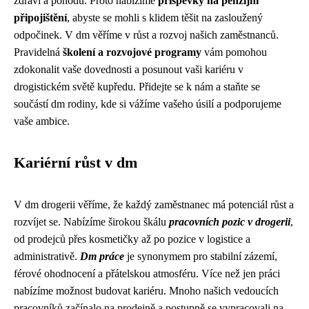
zdraví a pohodu. Proto nabízíme
příspěvky na penzijní
připojištění
, abyste se mohli s klidem těšit na zasloužený
odpočinek. V dm věříme v růst a rozvoj našich zaměstnanců.
Pravidelná
školení a rozvojové programy
vám pomohou
zdokonalit vaše dovednosti a posunout vaši kariéru v
drogistickém světě kupředu. Přidejte se k nám a staňte se
součástí dm rodiny, kde si vážíme vašeho úsilí a podporujeme
vaše ambice.
Kariérní růst v dm
V dm drogerii věříme, že každý zaměstnanec má potenciál růst a
rozvíjet se. Nabízíme širokou škálu
pracovních pozic v drogerii
,
od prodejců přes kosmetičky až po pozice v logistice a
administrativě.
Dm práce
je synonymem pro stabilní zázemí,
férové ohodnocení a přátelskou atmosféru. Více než jen práci
nabízíme možnost budovat kariéru. Mnoho našich vedoucích
pracovníků začínalo na prodejně a postupně se vypracovali na