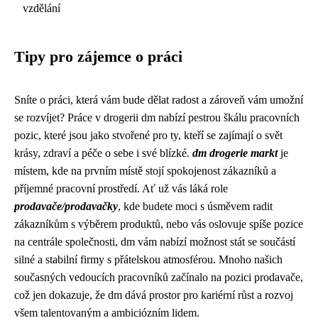
vzdělání
Tipy pro zájemce o práci
Sníte o práci, která vám bude dělat radost a zároveň vám umožní
se rozvíjet? Práce v drogerii dm nabízí pestrou škálu pracovních
pozic, které jsou jako stvořené pro ty, kteří se zajímají o svět
krásy, zdraví a péče o sebe i své blízké.
dm drogerie markt
je
místem, kde na prvním místě stojí spokojenost zákazníků a
příjemné pracovní prostředí. Ať už vás láká role
prodavače/prodavačky
, kde budete moci s úsměvem radit
zákazníkům s výběrem produktů, nebo vás oslovuje spíše pozice
na centrále společnosti, dm vám nabízí možnost stát se součástí
silné a stabilní firmy s přátelskou atmosférou. Mnoho našich
současných vedoucích pracovníků začínalo na pozici prodavače,
což jen dokazuje, že dm dává prostor pro kariérní růst a rozvoj
všem talentovaným a ambiciózním lidem.