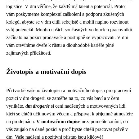
logistice. V dm věříme, že každý má talent a potenciál. Proto
vám poskytneme komplexní zaškolení a podporu zkušených
kolegů, abyste se v dm cítili sebejistě a mohli naplno rozvinout
svůj potenciál. Mnoho našich současných vedoucích pracovníků
začínalo na pozici prodavače a postupně se vypracovali. V dm
vám otevíráme dveře k růstu a dlouhodobé kariéře plné
zajímavých příležitostí.
Životopis a motivační dopis
Při tvorbě vašeho životopisu a motivačního dopisu pro pracovní
pozici v dm drogerii se zaměřte na to, co vás baví a v čem
vynikáte.
dm drogerie
si cení nadšených a motivovaných lidí,
kteří se chtějí učit novým věcem a přispívat k příjemné atmosféře
na prodejnách.
V motivačním dopise
nezapomeňte zmínit, co
vás zaujalo na dané pozici a proč byste chtěli pracovat právě v
dm. Vaše nadšení a pozitivní přístup jsou klíčové!