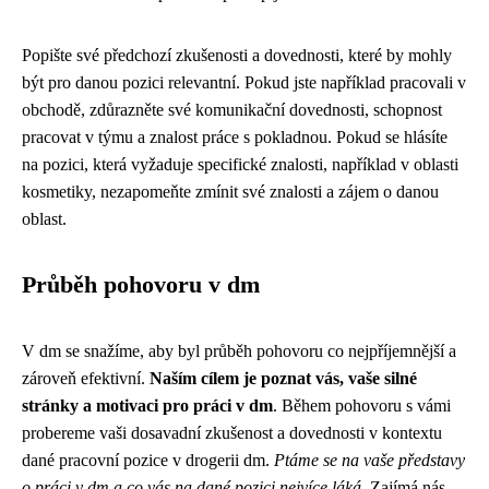
Popište své předchozí zkušenosti a dovednosti, které by mohly
být pro danou pozici relevantní. Pokud jste například pracovali v
obchodě, zdůrazněte své komunikační dovednosti, schopnost
pracovat v týmu a znalost práce s pokladnou. Pokud se hlásíte
na pozici, která vyžaduje specifické znalosti, například v oblasti
kosmetiky, nezapomeňte zmínit své znalosti a zájem o danou
oblast.
Průběh pohovoru v dm
V dm se snažíme, aby byl průběh pohovoru co nejpříjemnější a
zároveň efektivní.
Naším cílem je poznat vás, vaše silné
stránky a motivaci pro práci v dm
. Během pohovoru s vámi
probereme vaši dosavadní zkušenost a dovednosti v kontextu
dané pracovní pozice v drogerii dm.
Ptáme se na vaše představy
o práci v dm a co vás na dané pozici nejvíce láká.
Zajímá nás,