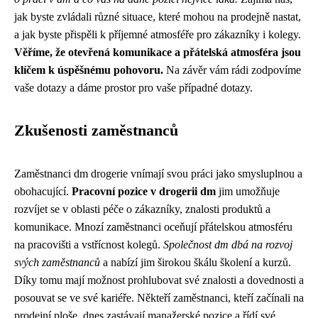
jak byste zvládali různé situace, které mohou na prodejně nastat,
a jak byste přispěli k příjemné atmosféře pro zákazníky i kolegy.
Věříme, že otevřená komunikace a přátelská atmosféra jsou
klíčem k úspěšnému pohovoru.
Na závěr vám rádi zodpovíme
vaše dotazy a dáme prostor pro vaše případné dotazy.
Zkušenosti zaměstnanců
Zaměstnanci dm drogerie vnímají svou práci jako smysluplnou a
obohacující.
Pracovní pozice v drogerii dm
jim umožňuje
rozvíjet se v oblasti péče o zákazníky, znalosti produktů a
komunikace. Mnozí zaměstnanci oceňují přátelskou atmosféru
na pracovišti a vstřícnost kolegů.
Společnost dm dbá na rozvoj
svých zaměstnanců
a nabízí jim širokou škálu školení a kurzů.
Díky tomu mají možnost prohlubovat své znalosti a dovednosti a
posouvat se ve své kariéře. Někteří zaměstnanci, kteří začínali na
prodejní ploše, dnes zastávají manažerské pozice a řídí své