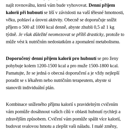
najít rovnováhu, která vám bude vyhovovat.
Denní příjem
kalorií při hubnutí
se liší v závislosti na vaší tělesné hmotnosti,
věku, pohlaví a úrovni aktivity. Obecně se doporučuje snížit
příjem o 500 až 1000 kcal denně, abyste zhubli 0,5 až 1 kg
týdně.
Je však důležité neomezovat se příliš drasticky
, protože to
může vést k nutričním nedostatkům a zpomalení metabolismu.
Doporučený denní příjem kalorií pro hubnutí
se pro ženy
pohybuje kolem 1200-1500 kcal a pro muže 1500-1800 kcal.
Pamatujte, že se jedná o obecná doporučení a je vždy nejlepší
poradit se s lékařem nebo nutričním terapeutem, abyste si
stanovili individuální plán.
Kombinace sníženého příjmu kalorií s pravidelným cvičením
vám pomůže dosáhnout vašich cílů v oblasti hubnutí rychleji a
zdravějším způsobem. Cvičení vám pomůže spálit více kalorií,
budovat svalovou hmotu a zlepšit vaši náladu. I malé změny,