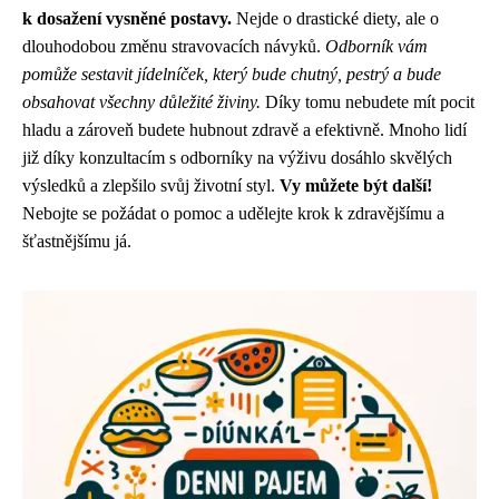
k dosažení vysněné postavy.
Nejde o drastické diety, ale o
dlouhodobou změnu stravovacích návyků.
Odborník vám
pomůže sestavit jídelníček, který bude chutný, pestrý a bude
obsahovat všechny důležité živiny.
Díky tomu nebudete mít pocit
hladu a zároveň budete hubnout zdravě a efektivně. Mnoho lidí
již díky konzultacím s odborníky na výživu dosáhlo skvělých
výsledků a zlepšilo svůj životní styl.
Vy můžete být další!
Nebojte se požádat o pomoc a udělejte krok k zdravějšímu a
šťastnějšímu já.