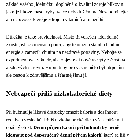
základ vašeho jídelníčku, doplněná o kvalitní zdroje bílkovin,
jako je libové maso, ryby, vejce nebo luštěniny. Nezapomínejte
ani na ovoce, které je zdrojem vitamínů a minerálů.
Důležitá je také pravidelnost. Místo tří velkých jídel denně
zkuste jíst 5-6 menších porcí, abyste udrželi stabilní hladinu
energie a zamezili chutím na nezdravé potraviny. Nebojte se
experimentovat v kuchyni a objevovat nové recepty z čerstvých
a zdravých surovin. Hubnutí by pro vás nemělo být utrpením,
ale cestou k zdravějšímu a šťastnějšímu já.
Nebezpečí příliš nízkokalorické diety
Při hubnutí je lákavé drasticky omezit kalorie a dosáhnout
rychlých výsledků. Příliš nízkokalorická dieta však může mít
opačný efekt.
Denní příjem kalorií při hubnutí by neměl
klesnout pod doporučený denní příjem kalorií
, který se liší v