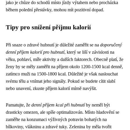
jako je chůze do schodů místo jízdy výtahem nebo procházka
během polední přestávky, mohou mít pozitivní dopad.
Tipy pro snížení příjmu kalorií
Při snaze o zdravé hubnutí je důležité zaměřit se na
doporučený
denní příjem kalorií pro hubnutí
, který se liší v závislosti na
věku, pohlaví, míře aktivity a dalších faktorech. Obecně platí, že
ženy by se měly zaměřit na příjem okolo 1200-1500 kcal denně,
zatímco muži na 1500-1800 kcal. Důležité je však naslouchat
svému tělu a vnímat jeho signály. Pokud se budete cítit slabí
nebo unavení, zkuste příjem kalorií mírně navýšit.
Pamatujte, že
denní příjem kcal při hubnutí
by neměl být
drasticky omezen, ale spíše optimalizován. Místo hladovění se
zaměřte na konzumaci výživných potravin bohatých na
bílkoviny, vlákninu a zdravé tuky. Zelenina by měla tvořit