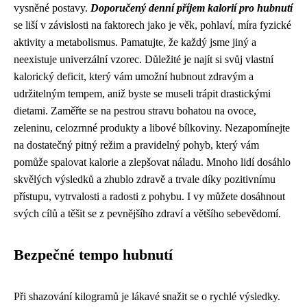
vysněné postavy.
Doporučený denní příjem kalorií pro hubnutí
se liší v závislosti na faktorech jako je věk, pohlaví, míra fyzické
aktivity a metabolismus. Pamatujte, že každý jsme jiný a
neexistuje univerzální vzorec. Důležité je najít si svůj vlastní
kalorický deficit, který vám umožní hubnout zdravým a
udržitelným tempem, aniž byste se museli trápit drastickými
dietami. Zaměřte se na pestrou stravu bohatou na ovoce,
zeleninu, celozrnné produkty a libové bílkoviny. Nezapomínejte
na dostatečný pitný režim a pravidelný pohyb, který vám
pomůže spalovat kalorie a zlepšovat náladu. Mnoho lidí dosáhlo
skvělých výsledků a zhublo zdravě a trvale díky pozitivnímu
přístupu, vytrvalosti a radosti z pohybu. I vy můžete dosáhnout
svých cílů a těšit se z pevnějšího zdraví a většího sebevědomí.
Bezpečné tempo hubnutí
Při shazování kilogramů je lákavé snažit se o rychlé výsledky.