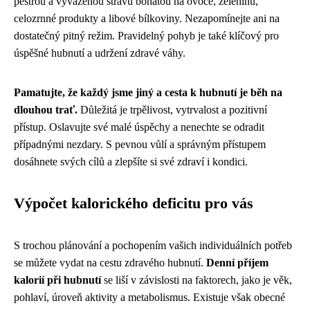
pestrou a vyváženou stravu bohatou na ovoce, zeleninu,
celozrnné produkty a libové bílkoviny. Nezapomínejte ani na
dostatečný pitný režim. Pravidelný pohyb je také klíčový pro
úspěšné hubnutí a udržení zdravé váhy.
Pamatujte, že každý jsme jiný a cesta k hubnutí je běh na
dlouhou trať.
Důležitá je trpělivost, vytrvalost a pozitivní
přístup. Oslavujte své malé úspěchy a nenechte se odradit
případnými nezdary. S pevnou vůlí a správným přístupem
dosáhnete svých cílů a zlepšíte si své zdraví i kondici.
Výpočet kalorického deficitu pro vás
S trochou plánování a pochopením vašich individuálních potřeb
se můžete vydat na cestu zdravého hubnutí.
Denní příjem
kalorií při hubnutí
se liší v závislosti na faktorech, jako je věk,
pohlaví, úroveň aktivity a metabolismus. Existuje však obecné