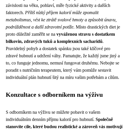
závislosti na věku, pohlaví, míře fyzické aktivity a dalších
faktorech.
Příliš nízký příjem kalorií může zpomalit
metabolismus, vést ke ztrátě svalové hmoty a způsobit únavu,
podrážděnost a další zdravotní potíže.
Místo drastických diet je
proto důležité zaměřit se na
vyváženou stravu s dostatkem
bílkovin, zdravých tuků a komplexních sacharidů
.
Pravidelný pohyb a dostatek spánku jsou také klíčové pro
zdravé hubnutí a udržení váhy. Pamatujte, že každý jsme jiný a
to, co funguje jednomu, nemusí fungovat druhému. Nebojte se
poradit s nutričním terapeutem, který vám pomůže sestavit
individuální plán hubnutí šitý na míru vašim potřebám a cílům.
Konzultace s odborníkem na výživu
S odborníkem na výživu se můžete pobavit o vašem
individuálním denním příjmu kalorií pro hubnutí.
Společně
stanovíte cíle, které budou realistické a zároveň vás motivují