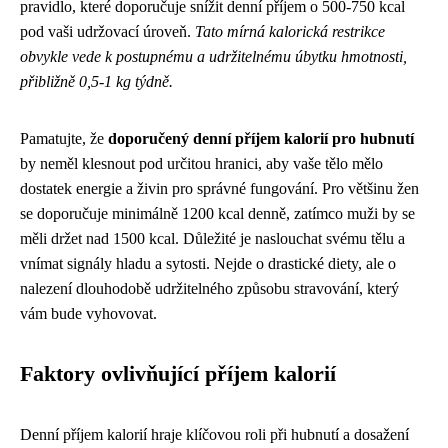
pravidlo, které doporučuje snížit denní příjem o 500-750 kcal
pod vaši udržovací úroveň.
Tato mírná kalorická restrikce
obvykle vede k postupnému a udržitelnému úbytku hmotnosti,
přibližně 0,5-1 kg týdně.
Pamatujte, že
doporučený denní příjem kalorií pro hubnutí
by neměl klesnout pod určitou hranici, aby vaše tělo mělo
dostatek energie a živin pro správné fungování. Pro většinu žen
se doporučuje minimálně 1200 kcal denně, zatímco muži by se
měli držet nad 1500 kcal. Důležité je naslouchat svému tělu a
vnímat signály hladu a sytosti. Nejde o drastické diety, ale o
nalezení dlouhodobě udržitelného způsobu stravování, který
vám bude vyhovovat.
Faktory ovlivňující příjem kalorií
Denní příjem kalorií hraje klíčovou roli při hubnutí a dosažení