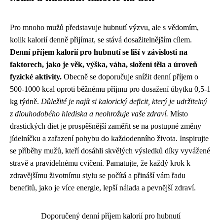
Pro mnoho mužů představuje hubnutí výzvu, ale s vědomím,
kolik kalorií denně přijímat, se stává dosažitelnějším cílem.
Denní příjem kalorií pro hubnutí se liší v závislosti na
faktorech, jako je věk, výška, váha, složení těla a úroveň
fyzické aktivity.
Obecně se doporučuje snížit denní příjem o
500-1000 kcal oproti běžnému příjmu pro dosažení úbytku 0,5-1
kg týdně.
Důležité je najít si kalorický deficit, který je udržitelný
z dlouhodobého hlediska a neohrožuje vaše zdraví.
Místo
drastických diet je prospěšnější zaměřit se na postupné změny
jídelníčku a zařazení pohybu do každodenního života. Inspirujte
se příběhy mužů, kteří dosáhli skvělých výsledků díky vyvážené
stravě a pravidelnému cvičení. Pamatujte, že každý krok k
zdravějšímu životnímu stylu se počítá a přináší vám řadu
benefitů, jako je více energie, lepší nálada a pevnější zdraví.
Doporučený denní příjem kalorií pro hubnutí