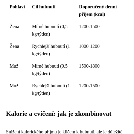
Pohlaví
Cíl hubnutí
Doporučený denní
příjem (kcal)
Žena
Mírné hubnutí (0,5
1200-1500
kg/týden)
Žena
Rychlejší hubnutí (1
1000-1200
kg/týden)
Muž
Mírné hubnutí (0,5
1500-1800
kg/týden)
Muž
Rychlejší hubnutí (1
1200-1500
kg/týden)
Kalorie a cvičení: jak je zkombinovat
Snížení kalorického příjmu je klíčem k hubnutí, ale je důležité