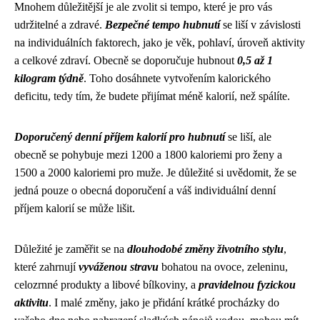
Mnohem důležitější je ale zvolit si tempo, které je pro vás
udržitelné a zdravé.
Bezpečné tempo hubnutí
se liší v závislosti
na individuálních faktorech, jako je věk, pohlaví, úroveň aktivity
a celkové zdraví. Obecně se doporučuje hubnout
0,5 až 1
kilogram týdně
. Toho dosáhnete vytvořením kalorického
deficitu, tedy tím, že budete přijímat méně kalorií, než spálíte.
Doporučený denní příjem kalorií pro hubnutí
se liší, ale
obecně se pohybuje mezi 1200 a 1800 kaloriemi pro ženy a
1500 a 2000 kaloriemi pro muže. Je důležité si uvědomit, že se
jedná pouze o obecná doporučení a váš individuální denní
příjem kalorií se může lišit.
Důležité je zaměřit se na
dlouhodobé změny životního stylu
,
které zahrnují
vyváženou stravu
bohatou na ovoce, zeleninu,
celozrnné produkty a libové bílkoviny, a
pravidelnou fyzickou
aktivitu
. I malé změny, jako je přidání krátké procházky do