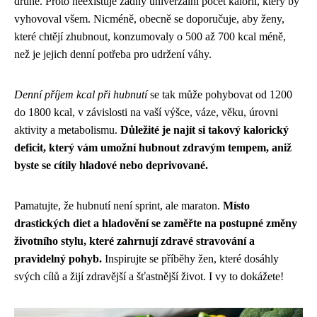
druhé. Proto neexistuje žádný univerzální počet kalorií, který by
vyhovoval všem. Nicméně, obecně se doporučuje, aby ženy,
které chtějí zhubnout, konzumovaly o 500 až 700 kcal méně,
než je jejich denní potřeba pro udržení váhy.
Denní příjem kcal při hubnutí
se tak může pohybovat od 1200
do 1800 kcal, v závislosti na vaší výšce, váze, věku, úrovni
aktivity a metabolismu.
Důležité je najít si takový kalorický
deficit, který vám umožní hubnout zdravým tempem, aniž
byste se cítily hladové nebo deprivované.
Pamatujte, že hubnutí není sprint, ale maraton.
Místo
drastických diet a hladovění se zaměřte na postupné změny
životního stylu, které zahrnují zdravé stravování a
pravidelný pohyb.
Inspirujte se příběhy žen, které dosáhly
svých cílů a žijí zdravější a šťastnější život. I vy to dokážete!