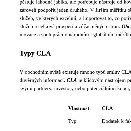
pěstuje lahodná jablka, ale potřebuje nástroje od ko
zároveň podpořit jeden druhého. V širším měřítku 
služeb, ve kterých excelují, a importovat to, co potř
služeb a celková prosperita zúčastněných stran.
Obch
inovace a spolupráci v národním i globálním měřítk
Typy CLA
V obchodním světě existuje mnoho typů smluv CLA (
důvěrných informací.
CLA
je klíčovým nástrojem pro
svými partnery, investory nebo potenciálními kupci, 
Vlastnost
CLA
Typ
Dodatek k fak