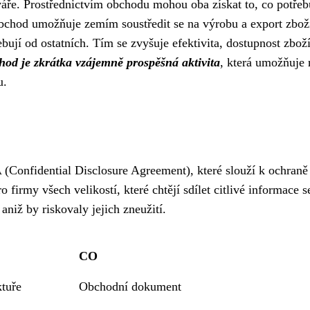
váře. Prostřednictvím obchodu mohou oba získat to, co potřebu
obchod umožňuje zemím soustředit se na výrobu a export zbož
ebují od ostatních. Tím se zvyšuje efektivita, dostupnost zboží
od je zkrátka vzájemně prospěšná aktivita
, která umožňuje 
u.
Confidential Disclosure Agreement), které slouží k ochraně
 firmy všech velikostí, které chtějí sdílet citlivé informace s
aniž by riskovaly jejich zneužití.
CO
tuře
Obchodní dokument