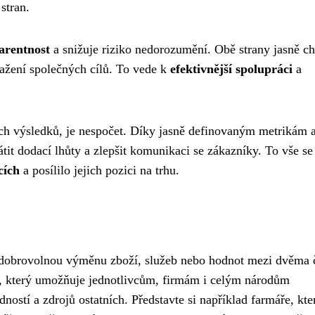
stran.
arentnost
a snižuje riziko nedorozumění. Obě strany jasně c
sažení společných cílů. To vede k
efektivnější spolupráci
a
ých výsledků, je nespočet. Díky jasně definovaným metrikám 
átit dodací lhůty a zlepšit komunikaci se zákazníky. To vše se
cích
a posílilo jejich pozici na trhu.
e dobrovolnou výměnu zboží, služeb nebo hodnot mezi dvěma č
, který umožňuje jednotlivcům, firmám i celým národům
edností a zdrojů ostatních. Představte si například farmáře, kte