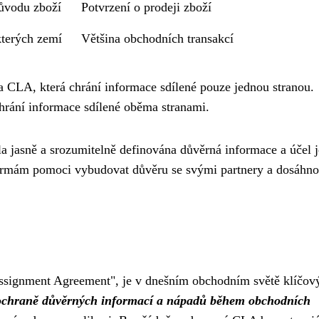
původu zboží
Potvrzení o prodeji zboží
terých zemí
Většina obchodních transakcí
a CLA, která chrání informace sdílené pouze jednou stranou.
rání informace sdílené oběma stranami.
a jasně a srozumitelně definována důvěrná informace a účel j
irmám pomoci vybudovat důvěru se svými partnery a dosáhno
Assignment Agreement", je v dnešním obchodním světě klíčo
 ochraně důvěrných informací a nápadů během obchodních