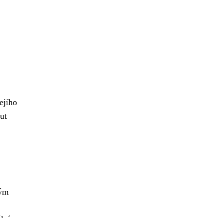
ejího
ut
vým