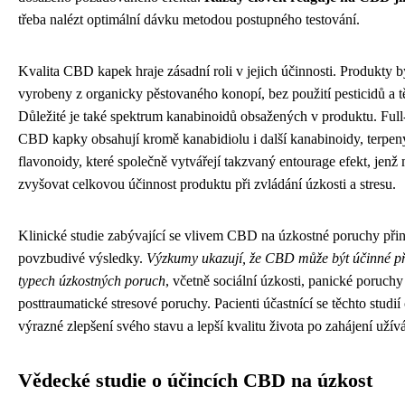
třeba nalézt optimální dávku metodou postupného testování.
Kvalita CBD kapek hraje zásadní roli v jejich účinnosti. Produkty 
vyrobeny z organicky pěstovaného konopí, bez použití pesticidů a 
Důležité je také spektrum kanabinoidů obsažených v produktu. Ful
CBD kapky obsahují kromě kanabidiolu i další kanabinoidy, terpen
flavonoidy, které společně vytvářejí takzvaný entourage efekt, jenž
zvyšovat celkovou účinnost produktu při zvládání úzkosti a stresu.
Klinické studie zabývající se vlivem CBD na úzkostné poruchy přin
povzbudivé výsledky.
Výzkumy ukazují, že CBD může být účinné př
typech úzkostných poruch
, včetně sociální úzkosti, panické poruch
posttraumatické stresové poruchy. Pacienti účastnící se těchto studií č
výrazné zlepšení svého stavu a lepší kvalitu života po zahájení uží
Vědecké studie o účincích CBD na úzkost