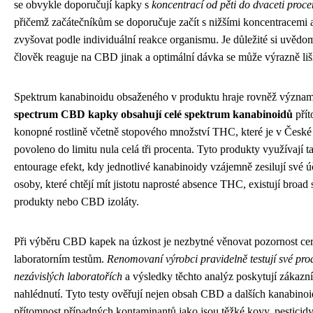
se obvykle doporučují kapky s
koncentrací od pěti do dvaceti pro
přičemž začátečníkům se doporučuje začít s nižšími koncentracemi 
zvyšovat podle individuální reakce organismu. Je důležité si uvědom
člověk reaguje na CBD jinak a optimální dávka se může výrazně liši
Spektrum kanabinoidu obsaženého v produktu hraje rovněž význam
spectrum CBD kapky obsahují celé spektrum kanabinoidů
pří
konopné rostlině včetně stopového množství THC, které je v České
povoleno do limitu nula celá tři procenta. Tyto produkty využívají 
entourage efekt, kdy jednotlivé kanabinoidy vzájemně zesilují své ú
osoby, které chtějí mít jistotu naprosté absence THC, existují broad
produkty nebo CBD izoláty.
Při výběru CBD kapek na úzkost je nezbytné věnovat pozornost cer
laboratorním testům.
Renomovaní výrobci pravidelně testují své pro
nezávislých laboratořích
a výsledky těchto analýz poskytují zákaz
nahlédnutí. Tyto testy ověřují nejen obsah CBD a dalších kanabinoid
přítomnost případných kontaminantů jako jsou těžké kovy, pesticid