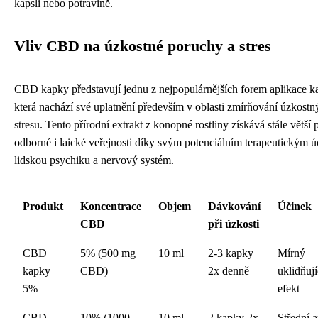
kapsli nebo potravině.
Vliv CBD na úzkostné poruchy a stres
CBD kapky představují jednu z nejpopulárnějších forem aplikace k
která nachází své uplatnění především v oblasti zmírňování úzkostn
stresu. Tento přírodní extrakt z konopné rostliny získává stále větší
odborné i laické veřejnosti díky svým potenciálním terapeutickým 
lidskou psychiku a nervový systém.
Produkt
Koncentrace
Objem
Dávkování
Účinek
CBD
při úzkosti
CBD
5% (500 mg
10 ml
2-3 kapky
Mírný
kapky
CBD)
2x denně
uklidňují
5%
efekt
CBD
10% (1000
10 ml
2 kapky 2x
Střední a