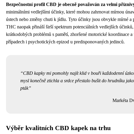
Bezpečnostní profil CBD je obecně považován za velmi přízniv
minimálními vedlejšími účinky, které mohou zahrnovat mírnou úna
ústech nebo změny chuti k jídlu. Tyto účinky jsou obvykle mírné a
THC naopak přináší širší spektrum potenciálních vedlejších účinků,
krátkodobých problémů s pamětí, zhoršené motorické koordinace a 
případech i psychotických epizod u predisponovaných jedinců.
CBD kapky mi pomohly najít klid v bouři každodenní úzkos
mysl konečně ztichla a srdce přestalo bušit do hrudníku jak
pták
Markéta D
Výběr kvalitních CBD kapek na trhu