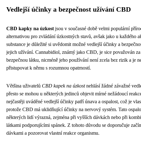
Vedlejší účinky a bezpečnost užívání CBD
CBD kapky na úzkost
jsou v současné době velmi populární příro
alternativou pro zvládání úzkostných stavů, avšak jako u každého a
substance je důležité si uvědomit možné vedlejší účinky a bezpečno
jejich užívání. Cannabidiol, známý jako CBD, je sice považován za 
bezpečnou látku, nicméně jeho používání není zcela bez rizik a je 
přistupovat k němu s rozumnou opatrností.
Většina uživatelů
CBD kapek na úzkost
nehlásí žádné závažné vedle
přesto se mohou u některých jedinců objevit mírné nežádoucí reakc
nejčastěji uváděné vedlejší účinky patří únava a ospalost, což je vlas
protože CBD má uklidňující účinky na nervový systém. Tato ospalo
některých lidí výrazná, zejména při vyšších dávkách nebo při kombi
látkami podporujícími spánek. Z tohoto důvodu se doporučuje začína
dávkami a pozorovat vlastní reakce organismu.