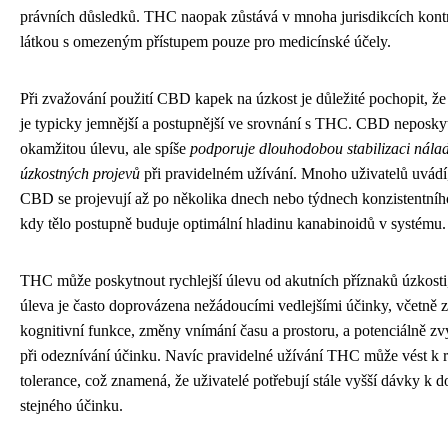
právních důsledků. THC naopak zůstává v mnoha jurisdikcích kon
látkou s omezeným přístupem pouze pro medicínské účely.
Při zvažování použití CBD kapek na úzkost je důležité pochopit, že 
je typicky jemnější a postupnější ve srovnání s THC. CBD neposky
okamžitou úlevu, ale spíše
podporuje dlouhodobou stabilizaci nálad
úzkostných projevů
při pravidelném užívání. Mnoho uživatelů uvádí
CBD se projevují až po několika dnech nebo týdnech konzistentníh
kdy tělo postupně buduje optimální hladinu kanabinoidů v systému.
THC může poskytnout rychlejší úlevu od akutních příznaků úzkosti,
úleva je často doprovázena nežádoucími vedlejšími účinky, včetně 
kognitivní funkce, změny vnímání času a prostoru, a potenciálně zv
při odeznívání účinku. Navíc pravidelné užívání THC může vést k r
tolerance, což znamená, že uživatelé potřebují stále vyšší dávky k d
stejného účinku.