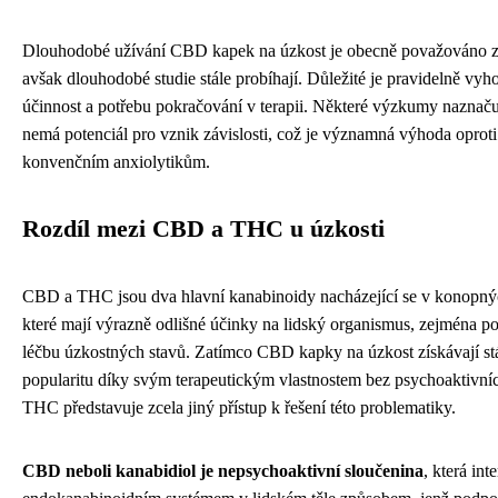
Dlouhodobé užívání CBD kapek na úzkost je obecně považováno z
avšak dlouhodobé studie stále probíhají. Důležité je pravidelně vy
účinnost a potřebu pokračování v terapii. Některé výzkumy naznač
nemá potenciál pro vznik závislosti, což je významná výhoda oprot
konvenčním anxiolytikům.
Rozdíl mezi CBD a THC u úzkosti
CBD a THC jsou dva hlavní kanabinoidy nacházející se v konopnýc
které mají výrazně odlišné účinky na lidský organismus, zejména p
léčbu úzkostných stavů. Zatímco CBD kapky na úzkost získávají stá
popularitu díky svým terapeutickým vlastnostem bez psychoaktivní
THC představuje zcela jiný přístup k řešení této problematiky.
CBD neboli kanabidiol je nepsychoaktivní sloučenina
, která int