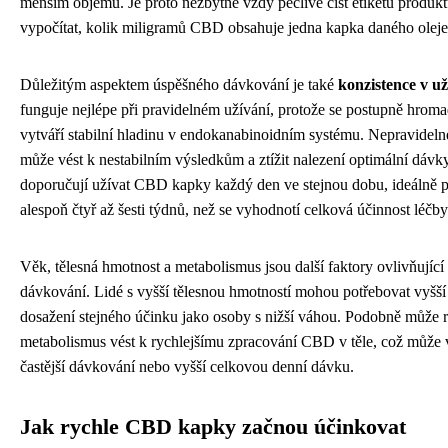
menším objemu. Je proto nezbytné vždy pečlivě číst etiketu produkt
vypočítat, kolik miligramů CBD obsahuje jedna kapka daného oleje
Důležitým aspektem úspěšného dávkování je také
konzistence v už
funguje nejlépe při pravidelném užívání, protože se postupně hromad
vytváří stabilní hladinu v endokanabinoidním systému. Nepravideln
může vést k nestabilním výsledkům a ztížit nalezení optimální dávk
doporučují užívat CBD kapky každý den ve stejnou dobu, ideálně 
alespoň čtyř až šesti týdnů, než se vyhodnotí celková účinnost léčby
Věk, tělesná hmotnost a metabolismus jsou další faktory ovlivňující 
dávkování. Lidé s vyšší tělesnou hmotností mohou potřebovat vyšš
dosažení stejného účinku jako osoby s nižší váhou. Podobně může 
metabolismus vést k rychlejšímu zpracování CBD v těle, což může
častější dávkování nebo vyšší celkovou denní dávku.
Jak rychle CBD kapky začnou účinkovat