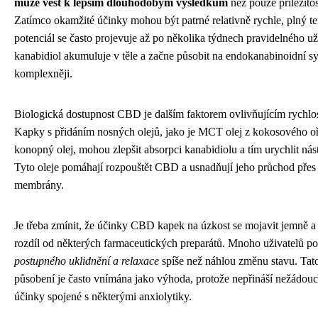
může vést k lepším dlouhodobým výsledkům
než pouze příležitos
Zatímco okamžité účinky mohou být patrné relativně rychle, plný t
potenciál se často projevuje až po několika týdnech pravidelného už
kanabidiol akumuluje v těle a začne působit na endokanabinoidní s
komplexněji.
Biologická dostupnost CBD je dalším faktorem ovlivňujícím rychlos
Kapky s přidáním nosných olejů, jako je MCT olej z kokosového o
konopný olej, mohou zlepšit absorpci kanabidiolu a tím urychlit nás
Tyto oleje pomáhají rozpouštět CBD a usnadňují jeho průchod pře
membrány.
Je třeba zmínit, že účinky CBD kapek na úzkost se mojavit jemně a
rozdíl od některých farmaceutických preparátů. Mnoho uživatelů po
postupného uklidnění a relaxace
spíše než náhlou změnu stavu. Tat
působení je často vnímána jako výhoda, protože nepřináší nežádoucí
účinky spojené s některými anxiolytiky.