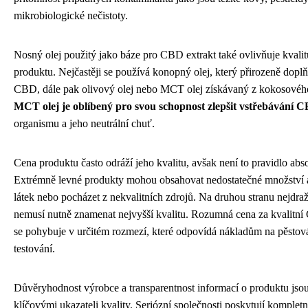
mikrobiologické nečistoty.
Nosný olej použitý jako báze pro CBD extrakt také ovlivňuje kvali
produktu. Nejčastěji se používá konopný olej, který přirozeně dopl
CBD, dále pak olivový olej nebo MCT olej získávaný z kokosovéh
MCT olej je oblíbený pro svou schopnost zlepšit vstřebávání 
organismu a jeho neutrální chuť.
Cena produktu často odráží jeho kvalitu, avšak není to pravidlo abso
Extrémně levné produkty mohou obsahovat nedostatečné množství 
látek nebo pocházet z nekvalitních zdrojů. Na druhou stranu nejdra
nemusí nutně znamenat nejvyšší kvalitu. Rozumná cena za kvalitn
se pohybuje v určitém rozmezí, které odpovídá nákladům na pěstová
testování.
Důvěryhodnost výrobce a transparentnost informací o produktu jsou
klíčovými ukazateli kvality. Seriózní společnosti poskytují komplet