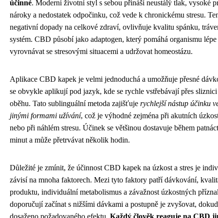
účinné
. Moderní životní styl s sebou přináší neustálý tlak, vysoké 
nároky a nedostatek odpočinku, což vede k chronickému stresu. Te
negativní dopady na celkové zdraví, ovlivňuje kvalitu spánku, tráven
systém. CBD působí jako adaptogen, který pomáhá organismu lépe
vyrovnávat se stresovými situacemi a udržovat homeostázu.
Aplikace CBD kapek je velmi jednoduchá a umožňuje přesné dávk
se obvykle aplikují pod jazyk, kde se rychle vstřebávají přes sliznic
oběhu. Tato sublinguální metoda zajišťuje
rychlejší nástup účinku v
jinými formami užívání
, což je výhodné zejména při akutních úzkos
nebo při náhlém stresu. Účinek se většinou dostavuje během patnácti 
minut a může přetrvávat několik hodin.
Důležité je zmínit, že účinnost CBD kapek na úzkost a stres je indiv
závisí na mnoha faktorech. Mezi tyto faktory patří dávkování, kvali
produktu, individuální metabolismus a závažnost úzkostných přízn
doporučují začínat s nižšími dávkami a postupně je zvyšovat, dokud
dosaženo požadovaného efektu.
Každý člověk reaguje na CBD j