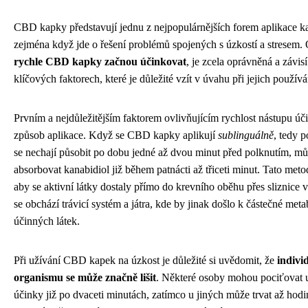
CBD kapky představují jednu z nejpopulárnějších forem aplikace k
zejména když jde o řešení problémů spojených s úzkostí a stresem.
rychle CBD kapky začnou účinkovat
, je zcela oprávněná a závis
klíčových faktorech, které je důležité vzít v úvahu při jejich používá
Prvním a nejdůležitějším faktorem ovlivňujícím rychlost nástupu úč
způsob aplikace. Když se CBD kapky aplikují
sublinguálně
, tedy 
se nechají působit po dobu jedné až dvou minut před polknutím, můž
absorbovat kanabidiol již během patnácti až třiceti minut. Tato met
aby se aktivní látky dostaly přímo do krevního oběhu přes sliznice 
se obchází trávicí systém a játra, kde by jinak došlo k částečné meta
účinných látek.
Při užívání CBD kapek na úzkost je důležité si uvědomit, že
indivi
organismu se může značně lišit
. Některé osoby mohou pociťovat u
účinky již po dvaceti minutách, zatímco u jiných může trvat až hodi