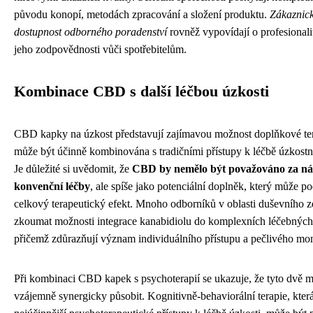
původu konopí, metodách zpracování a složení produktu.
Zákaznick
dostupnost odborného poradenství
rovněž vypovídají o profesionali
jeho zodpovědnosti vůči spotřebitelům.
Kombinace CBD s další léčbou úzkosti
CBD kapky na úzkost představují zajímavou možnost doplňkové ter
může být účinně kombinována s tradičními přístupy k léčbě úzkost
Je důležité si uvědomit, že
CBD by nemělo být považováno za n
konvenční léčby
, ale spíše jako potenciální doplněk, který může po
celkový terapeutický efekt. Mnoho odborníků v oblasti duševního z
zkoumat možnosti integrace kanabidiolu do komplexních léčebných
přičemž zdůrazňují význam individuálního přístupu a pečlivého mon
Při kombinaci CBD kapek s psychoterapií se ukazuje, že tyto dvě
vzájemně synergicky působit. Kognitivně-behaviorální terapie, která