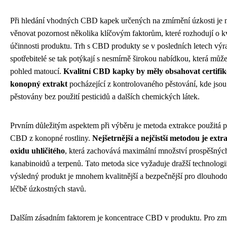
Při hledání vhodných CBD kapek určených na zmírnění úzkosti je 
věnovat pozornost několika klíčovým faktorům, které rozhodují o kv
účinnosti produktu. Trh s CBD produkty se v posledních letech výra
spotřebitelé se tak potýkají s nesmírně širokou nabídkou, která může
pohled matoucí.
Kvalitní CBD kapky by měly obsahovat certifi
konopný extrakt
pocházející z kontrolovaného pěstování, kde jsou 
pěstovány bez použití pesticidů a dalších chemických látek.
Prvním důležitým aspektem při výběru je metoda extrakce použitá p
CBD z konopné rostliny.
Nejšetrnější a nejčistší metodou je ext
oxidu uhličitého
, která zachovává maximální množství prospěšných
kanabinoidů a terpenů. Tato metoda sice vyžaduje dražší technologii
výsledný produkt je mnohem kvalitnější a bezpečnější pro dlouhodo
léčbě úzkostných stavů.
Dalším zásadním faktorem je koncentrace CBD v produktu. Pro zmí