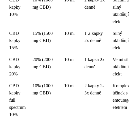
kapky
mg CBD)
denně
silný
10%
uklidňují
efekt
CBD
15% (1500
10 ml
1-2 kapky
Silný
kapky
mg CBD)
2x denně
uklidňují
15%
efekt
CBD
20% (2000
10 ml
1 kapka 2x
Velmi si
kapky
mg CBD)
denně
uklidňují
20%
efekt
CBD
10% (1000
10 ml
2 kapky 2-
Komplex
kapky
mg CBD)
3x denně
účinek s
full
entourag
spectrum
efektem
10%