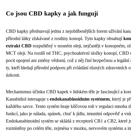
Co jsou CBD kapky a jak fungují
CBD kapky představují jednu z nejoblíbenějších forem užívání kana
přírodní látky získávané z rostliny konopí. Tyto kapky obsahují
kon
extrakt CBD
rozpuštěný v nosném oleji, nejčastěji v konopném, o
MCT oleji. Na rozdíl od THC, psychoaktivní složky konopí, CBD
pocit opojení ani změny vědomí, což z něj činí bezpečnou a legální
ty, kteří hledají přírodní podporu při zvládání různých zdravotních o
úzkosti.
Mechanismus účinku CBD kapek v lidském těle je fascinující a kom
Kanabidiol interaguje s
endokanabinoidním systémem
, který je p
každého savce. Tento systém hraje klíčovou roli v regulaci mnoha d
funkcí, jako je nálada, spánek, chuť k jídlu, imunitní odpověď a vní
Endokanabinoidní systém se skládá z receptorů CB1 a CB2, které j
rozmístěny po celém těle, zejména v mozku, nervovém systému a i