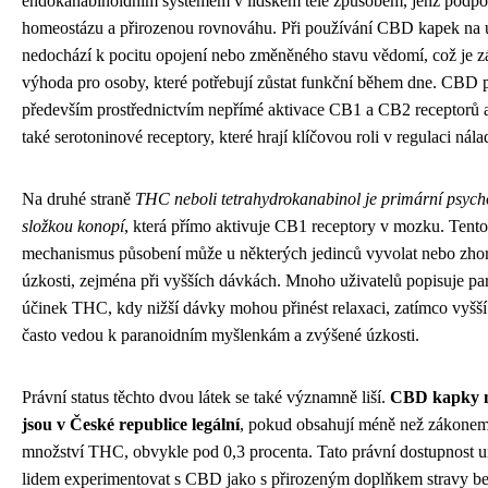
endokanabinoidním systémem v lidském těle způsobem, jenž podpo
homeostázu a přirozenou rovnováhu. Při používání CBD kapek na 
nedochází k pocitu opojení nebo změněného stavu vědomí, což je z
výhoda pro osoby, které potřebují zůstat funkční během dne. CBD 
především prostřednictvím nepřímé aktivace CB1 a CB2 receptorů a
také serotoninové receptory, které hrají klíčovou roli v regulaci nála
Na druhé straně
THC neboli tetrahydrokanabinol je primární psych
složkou konopí
, která přímo aktivuje CB1 receptory v mozku. Tento
mechanismus působení může u některých jedinců vyvolat nebo zhor
úzkosti, zejména při vyšších dávkách. Mnoho uživatelů popisuje pa
účinek THC, kdy nižší dávky mohou přinést relaxaci, zatímco vyšší
často vedou k paranoidním myšlenkám a zvýšené úzkosti.
Právní status těchto dvou látek se také významně liší.
CBD kapky n
jsou v České republice legální
, pokud obsahují méně než zákonem
množství THC, obvykle pod 0,3 procenta. Tato právní dostupnost 
lidem experimentovat s CBD jako s přirozeným doplňkem stravy be