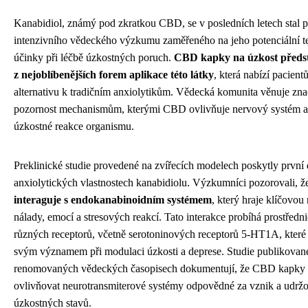
Kanabidiol, známý pod zkratkou CBD, se v posledních letech stal
intenzivního vědeckého výzkumu zaměřeného na jeho potenciální t
účinky při léčbě úzkostných poruch.
CBD kapky na úzkost předst
z nejoblíbenějších forem aplikace této látky
, která nabízí pacien
alternativu k tradičním anxiolytikům. Vědecká komunita věnuje zn
pozornost mechanismům, kterými CBD ovlivňuje nervový systém a
úzkostné reakce organismu.
Preklinické studie provedené na zvířecích modelech poskytly první
anxiolytických vlastnostech kanabidiolu. Výzkumníci pozorovali, 
interaguje s endokanabinoidním systémem
, který hraje klíčovou 
nálady, emocí a stresových reakcí. Tato interakce probíhá prostředn
různých receptorů, včetně serotoninových receptorů 5-HT1A, které
svým významem při modulaci úzkosti a deprese. Studie publikovan
renomovaných vědeckých časopisech dokumentují, že CBD kapk
ovlivňovat neurotransmiterové systémy odpovědné za vznik a udrž
úzkostných stavů.