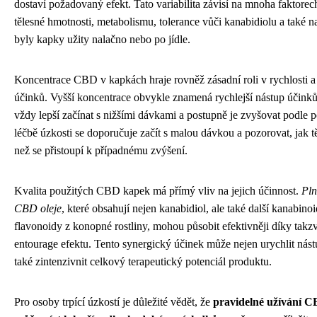
dostaví požadovaný efekt. Tato variabilita závisí na mnoha faktorec
tělesné hmotnosti, metabolismu, tolerance vůči kanabidiolu a také n
byly kapky užity nalačno nebo po jídle.
Koncentrace CBD v kapkách hraje rovněž zásadní roli v rychlosti a 
účinků. Vyšší koncentrace obvykle znamená rychlejší nástup účinků
vždy lepší začínat s nižšími dávkami a postupně je zvyšovat podle p
léčbě úzkosti se doporučuje začít s malou dávkou a pozorovat, jak tě
než se přistoupí k případnému zvýšení.
Kvalita použitých CBD kapek má přímý vliv na jejich účinnost.
Pln
CBD oleje
, které obsahují nejen kanabidiol, ale také další kanabinoi
flavonoidy z konopné rostliny, mohou působit efektivněji díky tak
entourage efektu. Tento synergický účinek může nejen urychlit nást
také zintenzivnit celkový terapeutický potenciál produktu.
Pro osoby trpící úzkostí je důležité vědět, že
pravidelné užívání 