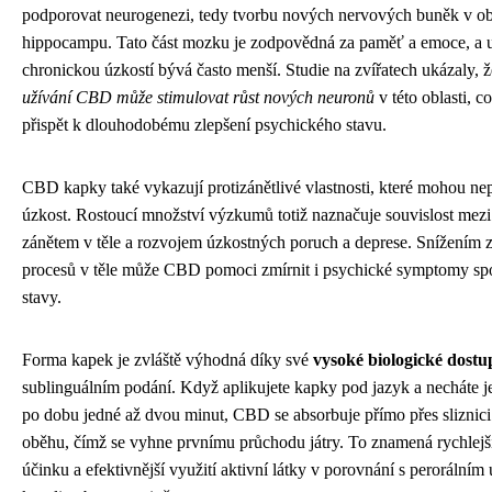
podporovat neurogenezi, tedy tvorbu nových nervových buněk v ob
hippocampu. Tato část mozku je zodpovědná za paměť a emoce, a u l
chronickou úzkostí bývá často menší. Studie na zvířatech ukázaly, 
užívání CBD může stimulovat růst nových neuronů
v této oblasti, 
přispět k dlouhodobému zlepšení psychického stavu.
CBD kapky také vykazují protizánětlivé vlastnosti, které mohou nep
úzkost. Rostoucí množství výzkumů totiž naznačuje souvislost mez
zánětem v těle a rozvojem úzkostných poruch a deprese. Snížením 
procesů v těle může CBD pomoci zmírnit i psychické symptomy spo
stavy.
Forma kapek je zvláště výhodná díky své
vysoké biologické dostu
sublinguálním podání. Když aplikujete kapky pod jazyk a necháte je
po dobu jedné až dvou minut, CBD se absorbuje přímo přes sliznici
oběhu, čímž se vyhne prvnímu průchodu játry. To znamená rychlejš
účinku a efektivnější využití aktivní látky v porovnání s perorálním 