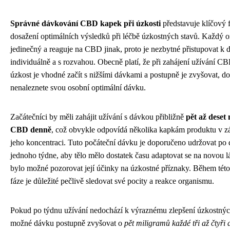
Správné dávkování CBD kapek při úzkosti
představuje klíčový 
dosažení optimálních výsledků při léčbě úzkostných stavů. Každý o
jedinečný a reaguje na CBD jinak, proto je nezbytné přistupovat k
individuálně a s rozvahou. Obecně platí, že při zahájení užívání C
úzkost je vhodné začít s nižšími dávkami a postupně je zvyšovat, d
nenaleznete svou osobní optimální dávku.
Začátečníci by měli zahájit užívání s dávkou přibližně
pět až deset
CBD denně
, což obvykle odpovídá několika kapkám produktu v zá
jeho koncentraci. Tuto počáteční dávku je doporučeno udržovat po
jednoho týdne, aby tělo mělo dostatek času adaptovat se na novou l
bylo možné pozorovat její účinky na úzkostné příznaky. Během této
fáze je důležité pečlivě sledovat své pocity a reakce organismu.
Pokud po týdnu užívání nedochází k výraznému zlepšení úzkostných
možné dávku postupně zvyšovat o
pět miligramů každé tři až čtyři 