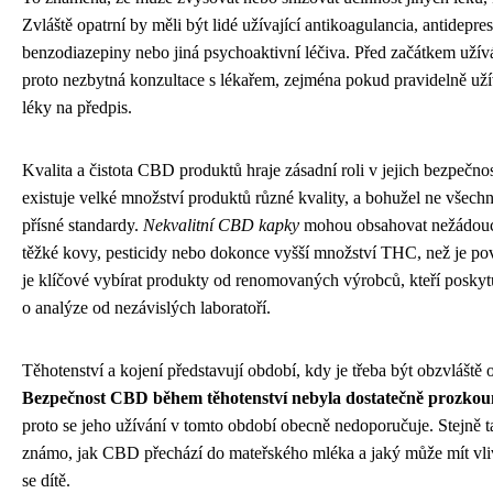
Zvláště opatrní by měli být lidé užívající antikoagulancia, antidepres
benzodiazepiny nebo jiná psychoaktivní léčiva. Před začátkem uží
proto nezbytná konzultace s lékařem, zejména pokud pravidelně uží
léky na předpis.
Kvalita a čistota CBD produktů hraje zásadní roli v jejich bezpečnos
existuje velké množství produktů různé kvality, a bohužel ne všechn
přísné standardy.
Nekvalitní CBD kapky
mohou obsahovat nežádoucí
těžké kovy, pesticidy nebo dokonce vyšší množství THC, než je po
je klíčové vybírat produkty od renomovaných výrobců, kteří poskytuj
o analýze od nezávislých laboratoří.
Těhotenství a kojení představují období, kdy je třeba být obzvláště 
Bezpečnost CBD během těhotenství nebyla dostatečně prozko
proto se jeho užívání v tomto období obecně nedoporučuje. Stejně t
známo, jak CBD přechází do mateřského mléka a jaký může mít vliv
se dítě.