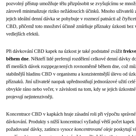
pozvolný přístup umožňuje tělu přizpůsobit se zvyšujícímu se mno
zároveň minimalizuje riziko nežádoucích účinků. Mnoho uživatelů z
jejich ideální denní dávka se pohybuje v rozmezí patnácti až čtyřice
CBD, přičemž toto množství účinně zmírňuje příznaky úzkosti bez
vedlejších efektů.
Při dávkování CBD kapek na úzkost je také podstatné zvážit
frekve
během dne
. Někteří lidé preferují rozdělení celkové denní dávky 
tří menších dávek rozpределených rovnoměrně během dne, což může
stabilnější hladinu CBD v organismu a konzistentnější úlevu od úz
příznaků. Jiní uživatelé naopak upřednostňují jednorázové užití cel
obvykle ráno nebo večer, v závislosti na tom, kdy se jejich úzkostn
projevují nejintenzivněji.
Koncentrace CBD v kapkách hraje zásadní roli při výpočtu správn
dávkování. Produkty s nižší koncentrací vyžadují větší počet kapek
požadované dávky, zatímco
vysoce koncentrované oleje
poskytují 