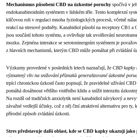
Mechanismus působení CBD na úzkostné poruchy
spočívá v jeh
endokanabinoidním systémem v lidském těle. Tento komplexní syst
klíčovou roli v regulaci mnoha fyziologických procesů, včetně nála
reakcí na stresové podněty. Kanabidiol působí na receptory CB1 a 
jsou součástí tohoto systému, a ovlivňuje tak uvolňování neurotrans
mozku. Zejména interakce se serotoninergním systémem je považov
z hlavních mechanismů, kterým CBD může pomáhat při zvládání úz
Výzkumy provedené v posledních letech naznačují, že
CBD kapky 
významný vliv na snižování příznaků generalizované úzkostné poru
trpící chronickou úzkostí často popisují, že pravidelné užívání CB
pomáhá dosáhnout většího vnitřního klidu a snížit intenzitu úzkost
Na rozdíl od tradičních anxiolytik není kanabidiol návykový a nev
závažné vedlejší účinky, což z něj činí atraktivní alternativu pro ty, 
přírodní způsob zvládání úzkosti.
Stres představuje další oblast, kde se CBD kapky ukazují jako 