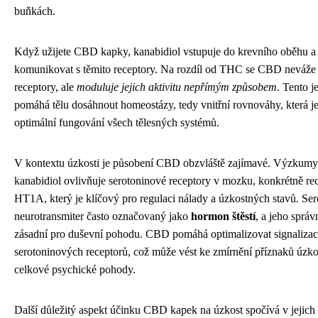
buňkách.
Když užijete CBD kapky, kanabidiol vstupuje do krevního oběhu a
komunikovat s těmito receptory. Na rozdíl od THC se CBD neváže 
receptory, ale
moduluje jejich aktivitu nepřímým způsobem
. Tento j
pomáhá tělu dosáhnout homeostázy, tedy vnitřní rovnováhy, která j
optimální fungování všech tělesných systémů.
V kontextu úzkosti je působení CBD obzvláště zajímavé. Výzkumy 
kanabidiol ovlivňuje serotoninové receptory v mozku, konkrétně rec
HT1A, který je klíčový pro regulaci nálady a úzkostných stavů. Ser
neurotransmiter často označovaný jako
hormon štěstí
, a jeho správ
zásadní pro duševní pohodu. CBD pomáhá optimalizovat signalizac
serotoninových receptorů, což může vést ke zmírnění příznaků úzkos
celkové psychické pohody.
Další důležitý aspekt účinku CBD kapek na úzkost spočívá v jejich