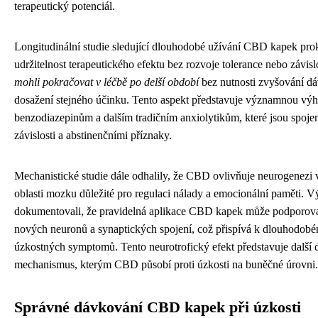
terapeutický potenciál.
Longitudinální studie sledující dlouhodobé užívání CBD kapek pro
udržitelnost terapeutického efektu bez rozvoje tolerance nebo závisl
mohli pokračovat v léčbě po delší období
bez nutnosti zvyšování d
dosažení stejného účinku. Tento aspekt představuje významnou výh
benzodiazepinům a dalším tradičním anxiolytikům, které jsou spoje
závislosti a abstinenčními příznaky.
Mechanistické studie dále odhalily, že CBD ovlivňuje neurogenezi
oblasti mozku důležité pro regulaci nálady a emocionální paměti. 
dokumentovali, že pravidelná aplikace CBD kapek může podporova
nových neuronů a synaptických spojení, což přispívá k dlouhodobé
úzkostných symptomů. Tento neurotrofický efekt představuje další d
mechanismus, kterým CBD působí proti úzkosti na buněčné úrovni.
Správné dávkování CBD kapek při úzkosti