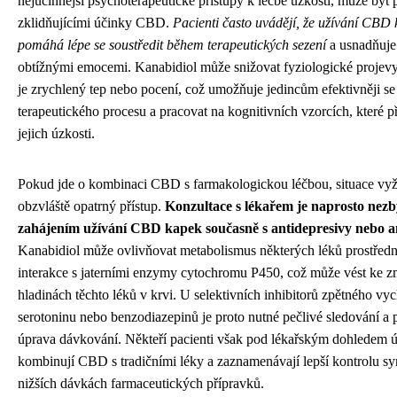
nejúčinnější psychoterapeutické přístupy k léčbě úzkosti, může být
zklidňujícími účinky CBD.
Pacienti často uvádějí, že užívání CBD 
pomáhá lépe se soustředit během terapeutických sezení
a usnadňuje 
obtížnými emocemi. Kanabidiol může snižovat fyziologické projevy
je zrychlený tep nebo pocení, což umožňuje jedincům efektivněji se
terapeutického procesu a pracovat na kognitivních vzorcích, které př
jejich úzkosti.
Pokud jde o kombinaci CBD s farmakologickou léčbou, situace vy
obzvláště opatrný přístup.
Konzultace s lékařem je naprosto nez
zahájením užívání CBD kapek současně s antidepresivy nebo a
Kanabidiol může ovlivňovat metabolismus některých léků prostředn
interakce s jaterními enzymy cytochromu P450, což může vést ke 
hladinách těchto léků v krvi. U selektivních inhibitorů zpětného vy
serotoninu nebo benzodiazepinů je proto nutné pečlivé sledování a 
úprava dávkování. Někteří pacienti však pod lékařským dohledem 
kombinují CBD s tradičními léky a zaznamenávají lepší kontrolu s
nižších dávkách farmaceutických přípravků.