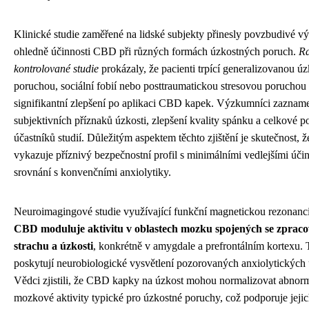
Klinické studie zaměřené na lidské subjekty přinesly povzbudivé v
ohledně účinnosti CBD při různých formách úzkostných poruch.
R
kontrolované studie
prokázaly, že pacienti trpící generalizovanou ú
poruchou, sociální fobií nebo posttraumatickou stresovou poruchou
signifikantní zlepšení po aplikaci CBD kapek. Výzkumníci zazname
subjektivních příznaků úzkosti, zlepšení kvality spánku a celkové 
účastníků studií. Důležitým aspektem těchto zjištění je skutečnost,
vykazuje příznivý bezpečnostní profil s minimálními vedlejšími úči
srovnání s konvenčními anxiolytiky.
Neuroimagingové studie využívající funkční magnetickou rezonanci 
CBD moduluje aktivitu v oblastech mozku spojených se zprac
strachu a úzkosti
, konkrétně v amygdale a prefrontálním kortexu. 
poskytují neurobiologické vysvětlení pozorovaných anxiolytických 
Vědci zjistili, že CBD kapky na úzkost mohou normalizovat abnorm
mozkové aktivity typické pro úzkostné poruchy, což podporuje jeji