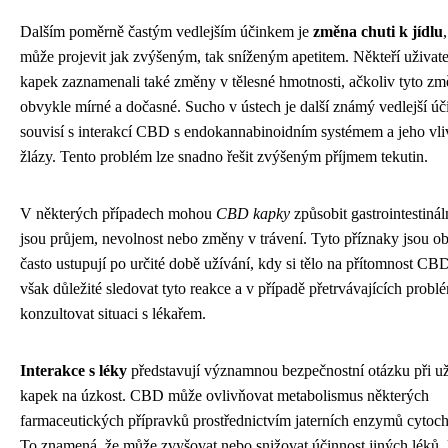
Dalším poměrně častým vedlejším účinkem je
změna chuti k jídlu
může projevit jak zvýšeným, tak sníženým apetitem. Někteří uživa
kapek zaznamenali také změny v tělesné hmotnosti, ačkoliv tyto zm
obvykle mírné a dočasné. Sucho v ústech je další známý vedlejší úč
souvisí s interakcí CBD s endokannabinoidním systémem a jeho vli
žlázy. Tento problém lze snadno řešit zvýšeným příjmem tekutin.
V některých případech mohou
CBD kapky
způsobit gastrointestinál
jsou průjem, nevolnost nebo změny v trávení. Tyto příznaky jsou o
často ustupují po určité době užívání, kdy si tělo na přítomnost CB
však důležité sledovat tyto reakce a v případě přetrvávajících probl
konzultovat situaci s lékařem.
Interakce s léky
představují významnou bezpečnostní otázku při 
kapek na úzkost. CBD může ovlivňovat metabolismus některých
farmaceutických přípravků prostřednictvím jaterních enzymů cyto
To znamená, že může zvyšovat nebo snižovat účinnost jiných léků, k