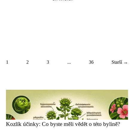
1
2
3
...
36
Starší →
Kozlík účinky: Co byste měli vědět o této bylině?